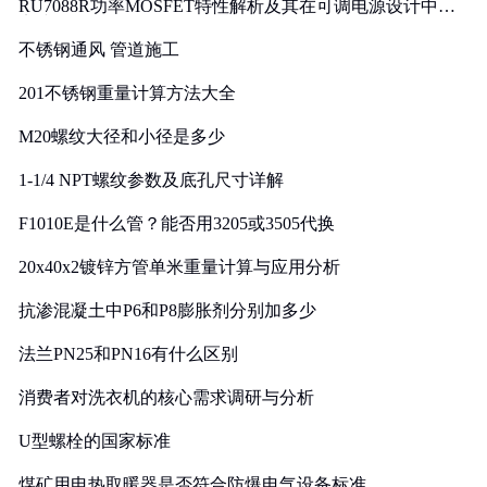
RU7088R功率MOSFET特性解析及其在可调电源设计中的
实践
不锈钢通风 管道施工
201不锈钢重量计算方法大全
M20螺纹大径和小径是多少
1-1/4 NPT螺纹参数及底孔尺寸详解
F1010E是什么管？能否用3205或3505代换
20x40x2镀锌方管单米重量计算与应用分析
抗渗混凝土中P6和P8膨胀剂分别加多少
法兰PN25和PN16有什么区别
消费者对洗衣机的核心需求调研与分析
U型螺栓的国家标准
煤矿用电热取暖器是否符合防爆电气设备标准