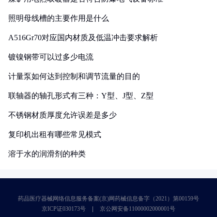
照明母线槽的主要作用是什么
A516Gr70对应国内材质及低温冲击要求解析
镀镍钢带可以过多少电流
计量泵如何达到控制和调节流量的目的
联轴器的轴孔形式有三种：Y型、J型、Z型
不锈钢材质厚度允许误差是多少
复印机出租有哪些常见模式
溶于水的润滑剂的种类
药品医疗器械网络信息服务备案(京)网药械信息备字（2021）第00159号
京ICP证030173号
京公网安备11000002000001号