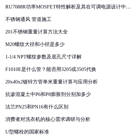
RU7088R功率MOSFET特性解析及其在可调电源设计中的
实践
不锈钢通风 管道施工
201不锈钢重量计算方法大全
M20螺纹大径和小径是多少
1-1/4 NPT螺纹参数及底孔尺寸详解
F1010E是什么管？能否用3205或3505代换
20x40x2镀锌方管单米重量计算与应用分析
抗渗混凝土中P6和P8膨胀剂分别加多少
法兰PN25和PN16有什么区别
消费者对洗衣机的核心需求调研与分析
U型螺栓的国家标准