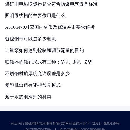
煤矿用电热取暖器是否符合防爆电气设备标准
照明母线槽的主要作用是什么
A516Gr70对应国内材质及低温冲击要求解析
镀镍钢带可以过多少电流
计量泵如何达到控制和调节流量的目的
联轴器的轴孔形式有三种：Y型、J型、Z型
不锈钢材质厚度允许误差是多少
复印机出租有哪些常见模式
溶于水的润滑剂的种类
药品医疗器械网络信息服务备案(京)网药械信息备字（2021）第00159号
京ICP证030173号
京公网安备11000002000001号