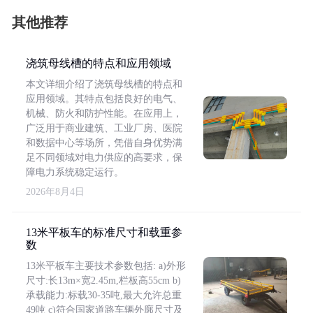
其他推荐
浇筑母线槽的特点和应用领域
本文详细介绍了浇筑母线槽的特点和
应用领域。其特点包括良好的电气、
机械、防火和防护性能。在应用上，
广泛用于商业建筑、工业厂房、医院
和数据中心等场所，凭借自身优势满
足不同领域对电力供应的高要求，保
障电力系统稳定运行。
2026年8月4日
13米平板车的标准尺寸和载重参
数
13米平板车主要技术参数包括: a)外形
尺寸:长13m×宽2.45m,栏板高55cm b)
承载能力:标载30-35吨,最大允许总重
49吨 c)符合国家道路车辆外廓尺寸及