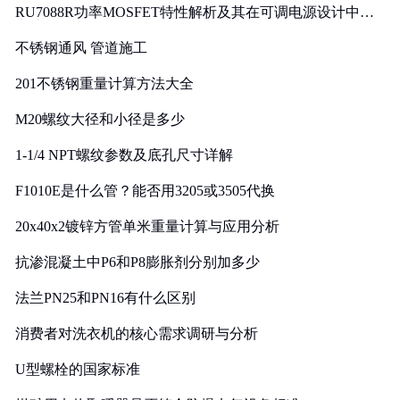
RU7088R功率MOSFET特性解析及其在可调电源设计中的
实践
不锈钢通风 管道施工
201不锈钢重量计算方法大全
M20螺纹大径和小径是多少
1-1/4 NPT螺纹参数及底孔尺寸详解
F1010E是什么管？能否用3205或3505代换
20x40x2镀锌方管单米重量计算与应用分析
抗渗混凝土中P6和P8膨胀剂分别加多少
法兰PN25和PN16有什么区别
消费者对洗衣机的核心需求调研与分析
U型螺栓的国家标准