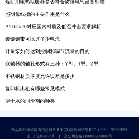
煤矿用电热取暖器是否符合防爆电气设备标准
照明母线槽的主要作用是什么
A516Gr70对应国内材质及低温冲击要求解析
镀镍钢带可以过多少电流
计量泵如何达到控制和调节流量的目的
联轴器的轴孔形式有三种：Y型、J型、Z型
不锈钢材质厚度允许误差是多少
复印机出租有哪些常见模式
溶于水的润滑剂的种类
药品医疗器械网络信息服务备案(京)网药械信息备字（2021）第00159号
京ICP证030173号
京公网安备11000002000001号