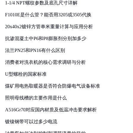
1-1/4 NPT螺纹参数及底孔尺寸详解
F1010E是什么管？能否用3205或3505代换
20x40x2镀锌方管单米重量计算与应用分析
抗渗混凝土中P6和P8膨胀剂分别加多少
法兰PN25和PN16有什么区别
消费者对洗衣机的核心需求调研与分析
U型螺栓的国家标准
煤矿用电热取暖器是否符合防爆电气设备标准
照明母线槽的主要作用是什么
A516Gr70对应国内材质及低温冲击要求解析
镀镍钢带可以过多少电流