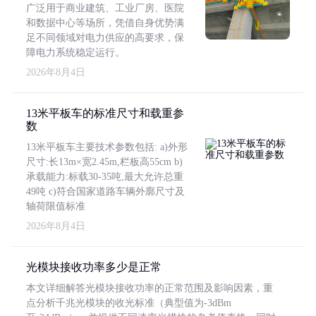
广泛用于商业建筑、工业厂房、医院
和数据中心等场所，凭借自身优势满
足不同领域对电力供应的高要求，保
障电力系统稳定运行。
2026年8月4日
13米平板车的标准尺寸和载重参
数
13米平板车主要技术参数包括: a)外形
尺寸:长13m×宽2.45m,栏板高55cm b)
承载能力:标载30-35吨,最大允许总重
49吨 c)符合国家道路车辆外廓尺寸及
轴荷限值标准
2026年8月4日
光模块接收功率多少是正常
本文详细解答光模块接收功率的正常范围及影响因素，重
点分析千兆光模块的收光标准（典型值为-3dBm