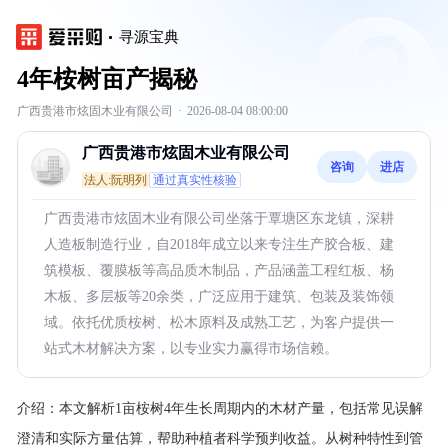
寻源宝典
4年桉树亩产揭秘
广西贵港市炫固木业有限公司
·
2026-08-04 08:00:00
广西贵港市炫固木业有限公司
咨询
进店
法人:阮明列
通过真实性核验
广西贵港市炫固木业有限公司坐落于覃塘区东龙镇，深耕
人造板制造行业，自2018年成立以来专注生产胶合板、建
筑模板、覆膜板等高品质木制品，产品涵盖工程红板、杨
木板、多层板等20余类，广泛应用于建筑、包装及装饰领
域。依托优质桉树、松木原料及成熟工艺，为客户提供一
站式木材解决方案，以专业实力赢得市场信赖。
介绍：
本文解析1亩桉树4年生长周期内的木材产量，包括常见误解
澄清和实际方量估算，帮助种植者科学预判收益。从树种特性到管