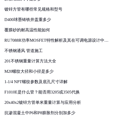
镀锌方管有哪些常见规格和型号
D400球墨铸铁井盖重多少
覆膜砂的耐高温性能如何
RU7088R功率MOSFET特性解析及其在可调电源设计中的
实践
不锈钢通风 管道施工
201不锈钢重量计算方法大全
M20螺纹大径和小径是多少
1-1/4 NPT螺纹参数及底孔尺寸详解
F1010E是什么管？能否用3205或3505代换
20x40x2镀锌方管单米重量计算与应用分析
抗渗混凝土中P6和P8膨胀剂分别加多少