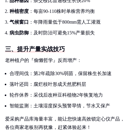
品种基因
：杂交桉比普通桉生长快20%
种植密度
：每亩90-110株时单株营养均衡
气候窗口
：年降雨量低于800mm需人工灌溉
病虫防御
：及时防治可避免15%产量损失
三、提升产量实战技巧
老种植户的『偷懒哲学』反而增产：
合理间伐：第2年疏除30%弱苗，保留株生长加速
落叶还田：腐烂枝叶形成天然肥料层
轮作休养：采伐后改种豆科植物2年恢复地力
智能监测：土壤湿度探头预警旱情，节水又保产
爱采购产品库海量丰富，能让您快速高效锁定心仪产品，
各位商家老板别再犹豫，赶紧体验起来！