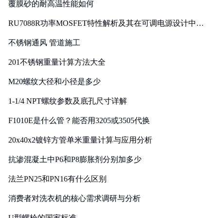
覆膜砂的耐高温性能如何
RU7088R功率MOSFET特性解析及其在可调电源设计中的
实践
不锈钢通风 管道施工
201不锈钢重量计算方法大全
M20螺纹大径和小径是多少
1-1/4 NPT螺纹参数及底孔尺寸详解
F1010E是什么管？能否用3205或3505代换
20x40x2镀锌方管单米重量计算与应用分析
抗渗混凝土中P6和P8膨胀剂分别加多少
法兰PN25和PN16有什么区别
消费者对洗衣机的核心需求调研与分析
U型螺栓的国家标准