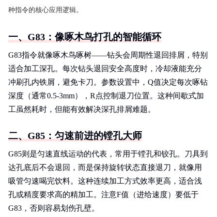
种指令的核心应用逻辑。
一、G83：像啄木鸟打孔的智能循环
G83指令就像啄木鸟啄树——钻头会周期性退回排屑，特别
适合加工深孔。每次钻头退回安全高度时，冷却液能充分
冲刷孔内铁屑，避免卡刀。参数设置中，Q值决定每次啄钻
深度（通常0.5-3mm），R点控制退刀位置。这种间歇式加
工虽然耗时，但能有效解决深孔排屑难题。
二、G85：匀速前进的镗孔大师
G85则是匀速直线运动的代表，常用于镗孔和铰孔。刀具到
达孔底后不会退回，而是保持旋转状态直接退刀，就像用
吸管匀速喝完饮料。这种连续加工方式效率更高，适合浅
孔或精度要求高的精加工。注意F值（进给速度）要低于
G83，否则容易划伤孔壁。