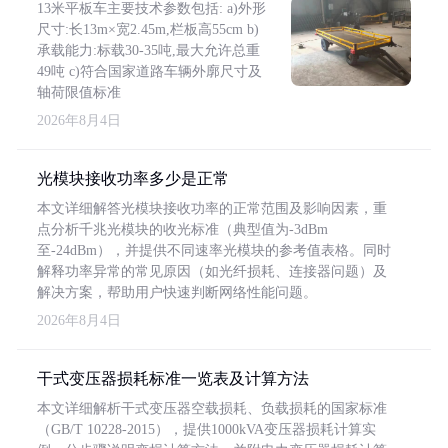
13米平板车主要技术参数包括: a)外形
尺寸:长13m×宽2.45m,栏板高55cm b)
承载能力:标载30-35吨,最大允许总重
49吨 c)符合国家道路车辆外廓尺寸及
轴荷限值标准
2026年8月4日
光模块接收功率多少是正常
本文详细解答光模块接收功率的正常范围及影响因素，重
点分析千兆光模块的收光标准（典型值为-3dBm
至-24dBm），并提供不同速率光模块的参考值表格。同时
解释功率异常的常见原因（如光纤损耗、连接器问题）及
解决方案，帮助用户快速判断网络性能问题。
2026年8月4日
干式变压器损耗标准一览表及计算方法
本文详细解析干式变压器空载损耗、负载损耗的国家标准
（GB/T 10228-2015），提供1000kVA变压器损耗计算实