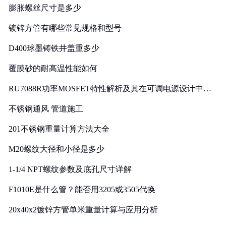
膨胀螺丝尺寸是多少
镀锌方管有哪些常见规格和型号
D400球墨铸铁井盖重多少
覆膜砂的耐高温性能如何
RU7088R功率MOSFET特性解析及其在可调电源设计中的
实践
不锈钢通风 管道施工
201不锈钢重量计算方法大全
M20螺纹大径和小径是多少
1-1/4 NPT螺纹参数及底孔尺寸详解
F1010E是什么管？能否用3205或3505代换
20x40x2镀锌方管单米重量计算与应用分析