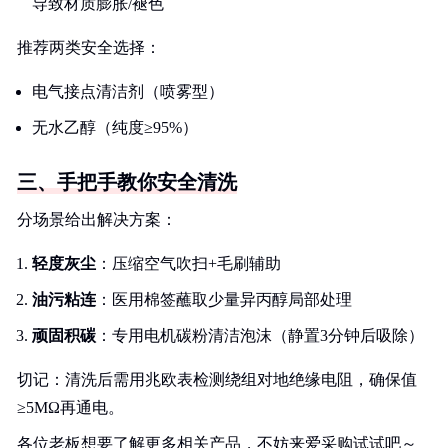
导致材质膨胀/褪色
推荐两类安全选择：
电气接点清洁剂（喷雾型）
无水乙醇（纯度≥95%）
三、手把手教你安全清洗
分场景给出解决方案：
轻度灰尘
：压缩空气吹扫+毛刷辅助
油污粘连
：医用棉签蘸取少量异丙醇局部处理
顽固积碳
：专用电机碳粉清洁泡沫（静置3分钟后吸除）
切记：清洗后需用兆欧表检测绕组对地绝缘电阻，确保值
≥5MΩ再通电。
各位老板想要了解更多相关产品，不妨来爱采购试试吧～