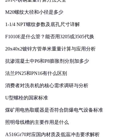
M20螺纹大径和小径是多少
1-1/4 NPT螺纹参数及底孔尺寸详解
F1010E是什么管？能否用3205或3505代换
20x40x2镀锌方管单米重量计算与应用分析
抗渗混凝土中P6和P8膨胀剂分别加多少
法兰PN25和PN16有什么区别
消费者对洗衣机的核心需求调研与分析
U型螺栓的国家标准
煤矿用电热取暖器是否符合防爆电气设备标准
照明母线槽的主要作用是什么
A516Gr70对应国内材质及低温冲击要求解析