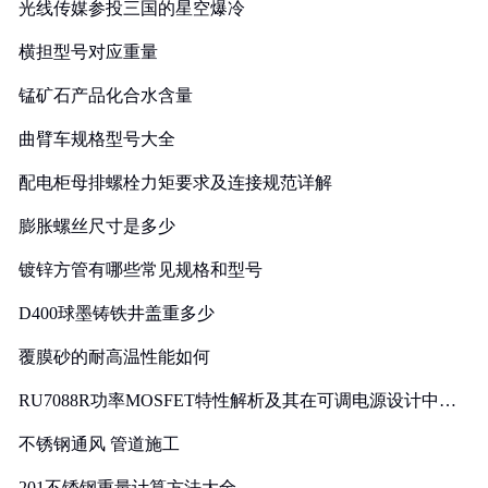
光线传媒参投三国的星空爆冷
横担型号对应重量
锰矿石产品化合水含量
曲臂车规格型号大全
配电柜母排螺栓力矩要求及连接规范详解
膨胀螺丝尺寸是多少
镀锌方管有哪些常见规格和型号
D400球墨铸铁井盖重多少
覆膜砂的耐高温性能如何
RU7088R功率MOSFET特性解析及其在可调电源设计中的
实践
不锈钢通风 管道施工
201不锈钢重量计算方法大全