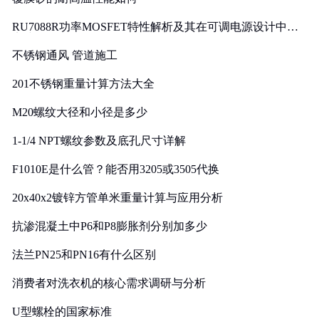
RU7088R功率MOSFET特性解析及其在可调电源设计中的
实践
不锈钢通风 管道施工
201不锈钢重量计算方法大全
M20螺纹大径和小径是多少
1-1/4 NPT螺纹参数及底孔尺寸详解
F1010E是什么管？能否用3205或3505代换
20x40x2镀锌方管单米重量计算与应用分析
抗渗混凝土中P6和P8膨胀剂分别加多少
法兰PN25和PN16有什么区别
消费者对洗衣机的核心需求调研与分析
U型螺栓的国家标准