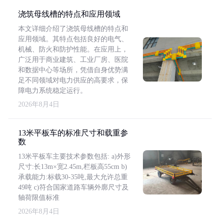
浇筑母线槽的特点和应用领域
本文详细介绍了浇筑母线槽的特点和
应用领域。其特点包括良好的电气、
机械、防火和防护性能。在应用上，
广泛用于商业建筑、工业厂房、医院
和数据中心等场所，凭借自身优势满
足不同领域对电力供应的高要求，保
障电力系统稳定运行。
2026年8月4日
13米平板车的标准尺寸和载重参
数
13米平板车主要技术参数包括: a)外形
尺寸:长13m×宽2.45m,栏板高55cm b)
承载能力:标载30-35吨,最大允许总重
49吨 c)符合国家道路车辆外廓尺寸及
轴荷限值标准
2026年8月4日