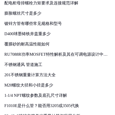
配电柜母排螺栓力矩要求及连接规范详解
膨胀螺丝尺寸是多少
镀锌方管有哪些常见规格和型号
D400球墨铸铁井盖重多少
覆膜砂的耐高温性能如何
RU7088R功率MOSFET特性解析及其在可调电源设计中的
实践
不锈钢通风 管道施工
201不锈钢重量计算方法大全
M20螺纹大径和小径是多少
1-1/4 NPT螺纹参数及底孔尺寸详解
F1010E是什么管？能否用3205或3505代换