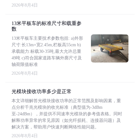
2026年8月4日
13米平板车的标准尺寸和载重参
数
13米平板车主要技术参数包括: a)外形
尺寸:长13m×宽2.45m,栏板高55cm b)
承载能力:标载30-35吨,最大允许总重
49吨 c)符合国家道路车辆外廓尺寸及
轴荷限值标准
2026年8月4日
光模块接收功率多少是正常
本文详细解答光模块接收功率的正常范围及影响因素，重
点分析千兆光模块的收光标准（典型值为-3dBm
至-24dBm），并提供不同速率光模块的参考值表格。同时
解释功率异常的常见原因（如光纤损耗、连接器问题）及
解决方案，帮助用户快速判断网络性能问题。
2026年8月4日