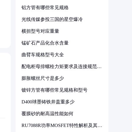
铝方管有哪些常见规格
光线传媒参投三国的星空爆冷
横担型号对应重量
锰矿石产品化合水含量
曲臂车规格型号大全
配电柜母排螺栓力矩要求及连接规范详
解
膨胀螺丝尺寸是多少
镀锌方管有哪些常见规格和型号
D400球墨铸铁井盖重多少
覆膜砂的耐高温性能如何
RU7088R功率MOSFET特性解析及其在
可调电源设计中的实践