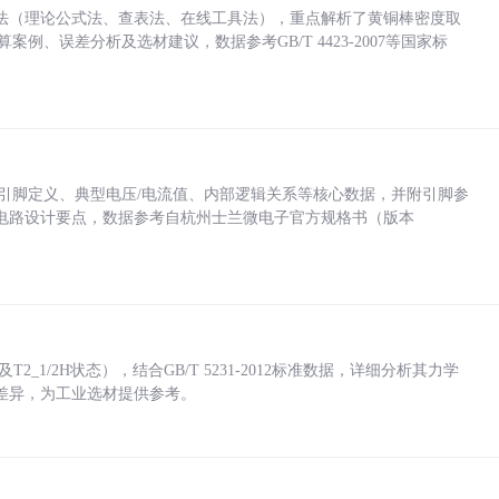
法（理论公式法、查表法、在线工具法），重点解析了黄铜棒密度取
计算案例、误差分析及选材建议，数据参考GB/T 4423-2007等国家标
括各引脚定义、典型电压/电流值、内部逻辑关系等核心数据，并附引脚参
电路设计要点，数据参考自杭州士兰微电子官方规格书（版本
_1/2H状态），结合GB/T 5231-2012标准数据，详细分析其力学
差异，为工业选材提供参考。