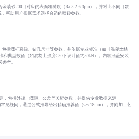
砂200目对应的表面粗糙度（Ra 3.2-6.3μm），并对比不同目数
业实践，帮助用户根据需求选择合适的喷砂参数。
力，包括螺杆直径、钻孔尺寸等参数，并依据专业标准（如《混凝土结
方法和典型数值（如混凝土强度C30下设计值约80kN）。内容涵盖安装
员参考。
底孔计算，包括外径、螺距、公差等关键参数，并提供专业数据来源
孔尺寸的常见疑问，通过公式推导给出精确推荐值（Φ5.18mm），并附加工艺