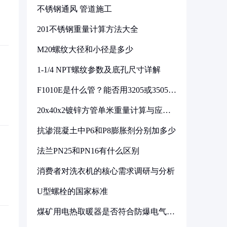
不锈钢通风 管道施工
201不锈钢重量计算方法大全
M20螺纹大径和小径是多少
1-1/4 NPT螺纹参数及底孔尺寸详解
F1010E是什么管？能否用3205或3505代
换
20x40x2镀锌方管单米重量计算与应用
分析
抗渗混凝土中P6和P8膨胀剂分别加多少
法兰PN25和PN16有什么区别
消费者对洗衣机的核心需求调研与分析
U型螺栓的国家标准
煤矿用电热取暖器是否符合防爆电气设
备标准