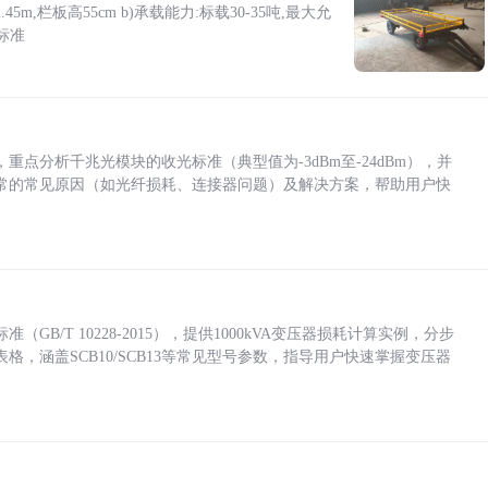
5m,栏板高55cm b)承载能力:标载30-35吨,最大允
标准
点分析千兆光模块的收光标准（典型值为-3dBm至-24dBm），并
常的常见原因（如光纤损耗、连接器问题）及解决方案，帮助用户快
/T 10228-2015），提供1000kVA变压器损耗计算实例，分步
，涵盖SCB10/SCB13等常见型号参数，指导用户快速掌握变压器