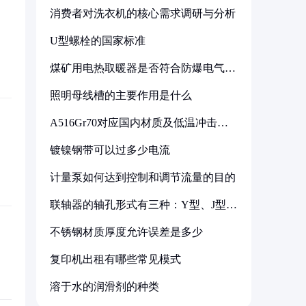
消费者对洗衣机的核心需求调研与分析
U型螺栓的国家标准
煤矿用电热取暖器是否符合防爆电气设
备标准
照明母线槽的主要作用是什么
A516Gr70对应国内材质及低温冲击要
求解析
镀镍钢带可以过多少电流
计量泵如何达到控制和调节流量的目的
联轴器的轴孔形式有三种：Y型、J型、
Z型
不锈钢材质厚度允许误差是多少
复印机出租有哪些常见模式
溶于水的润滑剂的种类