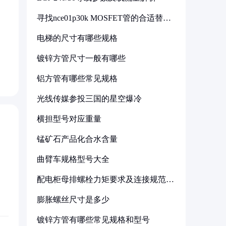
寻找nce01p30k MOSFET管的合适替代
型号
电梯的尺寸有哪些规格
镀锌方管尺寸一般有哪些
铝方管有哪些常见规格
光线传媒参投三国的星空爆冷
横担型号对应重量
锰矿石产品化合水含量
曲臂车规格型号大全
配电柜母排螺栓力矩要求及连接规范详
解
膨胀螺丝尺寸是多少
镀锌方管有哪些常见规格和型号