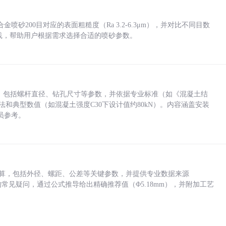
砂200目对应的表面粗糙度（Ra 3.2-6.3μm），并对比不同目数
业实践，帮助用户根据需求选择合适的喷砂参数。
力，包括螺杆直径、钻孔尺寸等参数，并依据专业标准（如《混凝土结
方法和典型数值（如混凝土强度C30下设计值约80kN）。内容涵盖安装
员参考。
底孔计算，包括外径、螺距、公差等关键参数，并提供专业数据来源
孔尺寸的常见疑问，通过公式推导给出精确推荐值（Φ5.18mm），并附加工艺