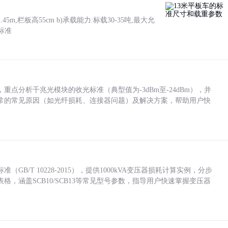
5m,栏板高55cm b)承载能力:标载30-35吨,最大允
标准
点分析千兆光模块的收光标准（典型值为-3dBm至-24dBm），并
常的常见原因（如光纤损耗、连接器问题）及解决方案，帮助用户快
/T 10228-2015），提供1000kVA变压器损耗计算实例，分步
，涵盖SCB10/SCB13等常见型号参数，指导用户快速掌握变压器