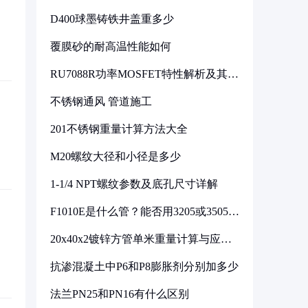
D400球墨铸铁井盖重多少
覆膜砂的耐高温性能如何
RU7088R功率MOSFET特性解析及其在
可调电源设计中的实践
不锈钢通风 管道施工
201不锈钢重量计算方法大全
M20螺纹大径和小径是多少
1-1/4 NPT螺纹参数及底孔尺寸详解
F1010E是什么管？能否用3205或3505代
换
20x40x2镀锌方管单米重量计算与应用
分析
抗渗混凝土中P6和P8膨胀剂分别加多少
法兰PN25和PN16有什么区别