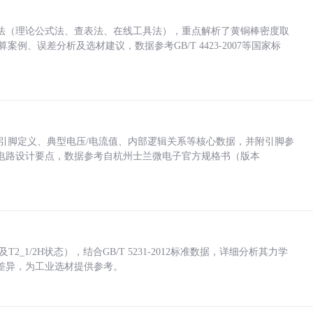
法（理论公式法、查表法、在线工具法），重点解析了黄铜棒密度取
计算案例、误差分析及选材建议，数据参考GB/T 4423-2007等国家标
括各引脚定义、典型电压/电流值、内部逻辑关系等核心数据，并附引脚参
电路设计要点，数据参考自杭州士兰微电子官方规格书（版本
_1/2H状态），结合GB/T 5231-2012标准数据，详细分析其力学
差异，为工业选材提供参考。