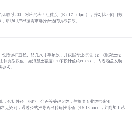
砂200目对应的表面粗糙度（Ra 3.2-6.3μm），并对比不同目数
业实践，帮助用户根据需求选择合适的喷砂参数。
力，包括螺杆直径、钻孔尺寸等参数，并依据专业标准（如《混凝土结
方法和典型数值（如混凝土强度C30下设计值约80kN）。内容涵盖安装
员参考。
底孔计算，包括外径、螺距、公差等关键参数，并提供专业数据来源
孔尺寸的常见疑问，通过公式推导给出精确推荐值（Φ5.18mm），并附加工艺