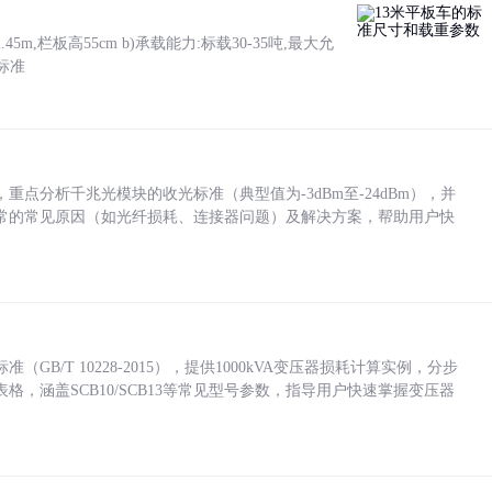
5m,栏板高55cm b)承载能力:标载30-35吨,最大允
标准
点分析千兆光模块的收光标准（典型值为-3dBm至-24dBm），并
常的常见原因（如光纤损耗、连接器问题）及解决方案，帮助用户快
/T 10228-2015），提供1000kVA变压器损耗计算实例，分步
，涵盖SCB10/SCB13等常见型号参数，指导用户快速掌握变压器