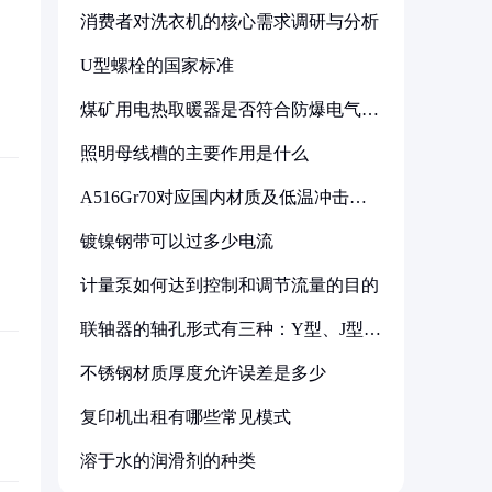
消费者对洗衣机的核心需求调研与分析
U型螺栓的国家标准
煤矿用电热取暖器是否符合防爆电气设
备标准
照明母线槽的主要作用是什么
A516Gr70对应国内材质及低温冲击要
求解析
镀镍钢带可以过多少电流
计量泵如何达到控制和调节流量的目的
联轴器的轴孔形式有三种：Y型、J型、
Z型
不锈钢材质厚度允许误差是多少
复印机出租有哪些常见模式
溶于水的润滑剂的种类