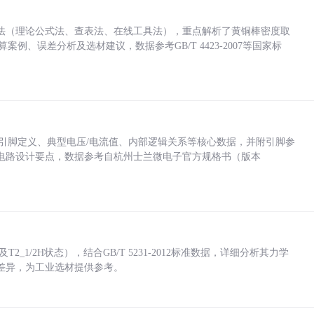
法（理论公式法、查表法、在线工具法），重点解析了黄铜棒密度取
计算案例、误差分析及选材建议，数据参考GB/T 4423-2007等国家标
括各引脚定义、典型电压/电流值、内部逻辑关系等核心数据，并附引脚参
电路设计要点，数据参考自杭州士兰微电子官方规格书（版本
_1/2H状态），结合GB/T 5231-2012标准数据，详细分析其力学
差异，为工业选材提供参考。