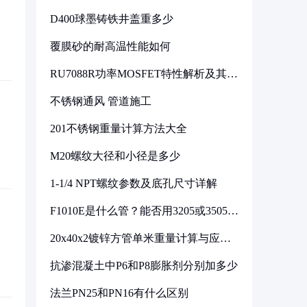
D400球墨铸铁井盖重多少
覆膜砂的耐高温性能如何
RU7088R功率MOSFET特性解析及其在
可调电源设计中的实践
不锈钢通风 管道施工
201不锈钢重量计算方法大全
M20螺纹大径和小径是多少
1-1/4 NPT螺纹参数及底孔尺寸详解
F1010E是什么管？能否用3205或3505代
换
20x40x2镀锌方管单米重量计算与应用
分析
抗渗混凝土中P6和P8膨胀剂分别加多少
法兰PN25和PN16有什么区别