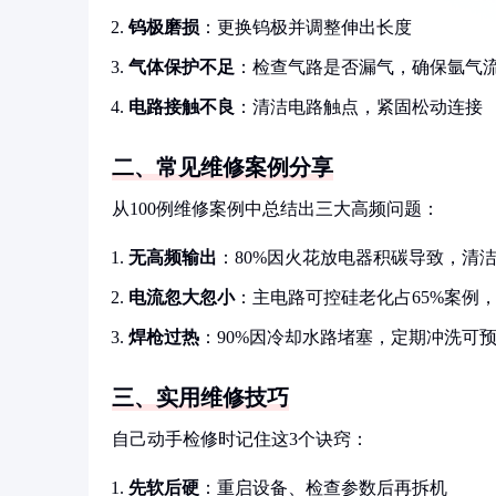
钨极磨损
：更换钨极并调整伸出长度
气体保护不足
：检查气路是否漏气，确保氩气
电路接触不良
：清洁电路触点，紧固松动连接
二、常见维修案例分享
从100例维修案例中总结出三大高频问题：
无高频输出
：80%因火花放电器积碳导致，清
电流忽大忽小
：主电路可控硅老化占65%案例
焊枪过热
：90%因冷却水路堵塞，定期冲洗可
三、实用维修技巧
自己动手检修时记住这3个诀窍：
先软后硬
：重启设备、检查参数后再拆机