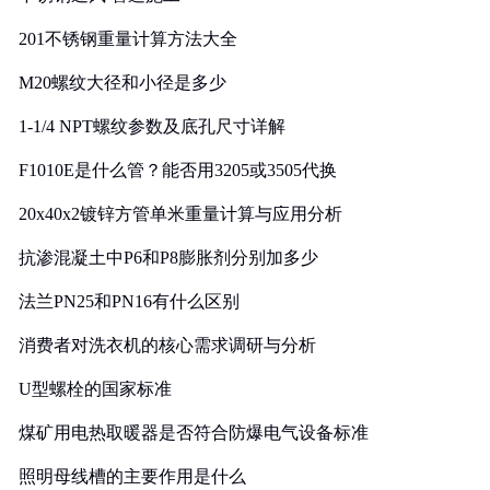
201不锈钢重量计算方法大全
M20螺纹大径和小径是多少
1-1/4 NPT螺纹参数及底孔尺寸详解
F1010E是什么管？能否用3205或3505代换
20x40x2镀锌方管单米重量计算与应用分析
抗渗混凝土中P6和P8膨胀剂分别加多少
法兰PN25和PN16有什么区别
消费者对洗衣机的核心需求调研与分析
U型螺栓的国家标准
煤矿用电热取暖器是否符合防爆电气设备标准
照明母线槽的主要作用是什么