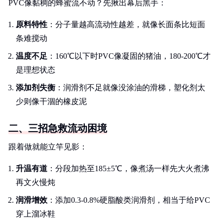
PVC像黏稠的蜂蜜流不动？先揪出幕后黑手：
原料特性
：分子量越高流动性越差，就像长面条比短面
条难搅动
温度不足
：160℃以下时PVC像凝固的猪油，180-200℃才
是理想状态
添加剂失衡
：润滑剂不足就像没涂油的滑梯，塑化剂太
少则像干涸的橡皮泥
二、三招急救流动困境
跟着做就能立竿见影：
升温有道
：分段加热至185±5℃，像煮汤一样先大火煮沸
再文火慢炖
润滑增效
：添加0.3-0.8%硬脂酸类润滑剂，相当于给PVC
穿上溜冰鞋