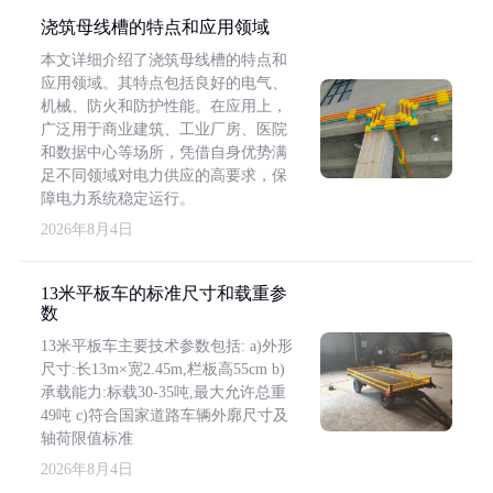
浇筑母线槽的特点和应用领域
本文详细介绍了浇筑母线槽的特点和
应用领域。其特点包括良好的电气、
机械、防火和防护性能。在应用上，
广泛用于商业建筑、工业厂房、医院
和数据中心等场所，凭借自身优势满
足不同领域对电力供应的高要求，保
障电力系统稳定运行。
2026年8月4日
13米平板车的标准尺寸和载重参
数
13米平板车主要技术参数包括: a)外形
尺寸:长13m×宽2.45m,栏板高55cm b)
承载能力:标载30-35吨,最大允许总重
49吨 c)符合国家道路车辆外廓尺寸及
轴荷限值标准
2026年8月4日