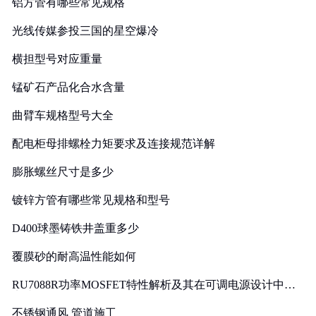
铝方管有哪些常见规格
光线传媒参投三国的星空爆冷
横担型号对应重量
锰矿石产品化合水含量
曲臂车规格型号大全
配电柜母排螺栓力矩要求及连接规范详解
膨胀螺丝尺寸是多少
镀锌方管有哪些常见规格和型号
D400球墨铸铁井盖重多少
覆膜砂的耐高温性能如何
RU7088R功率MOSFET特性解析及其在可调电源设计中的
实践
不锈钢通风 管道施工