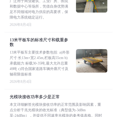
广泛用于商业建筑、工业厂房、医院
和数据中心等场所，凭借自身优势满
足不同领域对电力供应的高要求，保
障电力系统稳定运行。
2026年8月4日
13米平板车的标准尺寸和载重参
数
13米平板车主要技术参数包括: a)外形
尺寸:长13m×宽2.45m,栏板高55cm b)
承载能力:标载30-35吨,最大允许总重
49吨 c)符合国家道路车辆外廓尺寸及
轴荷限值标准
2026年8月4日
光模块接收功率多少是正常
本文详细解答光模块接收功率的正常范围及影响因素，重
点分析千兆光模块的收光标准（典型值为-3dBm
至-24dBm），并提供不同速率光模块的参考值表格。同时