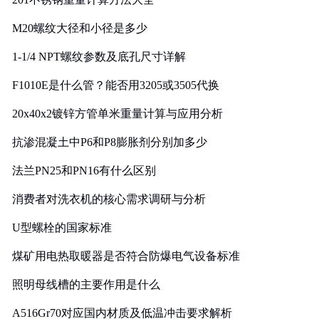
M20螺纹大径和小径是多少
1-1/4 NPT螺纹参数及底孔尺寸详解
F1010E是什么管？能否用3205或3505代换
20x40x2镀锌方管单米重量计算与应用分析
抗渗混凝土中P6和P8膨胀剂分别加多少
法兰PN25和PN16有什么区别
消费者对洗衣机的核心需求调研与分析
U型螺栓的国家标准
煤矿用电热取暖器是否符合防爆电气设备标准
照明母线槽的主要作用是什么
A516Gr70对应国内材质及低温冲击要求解析