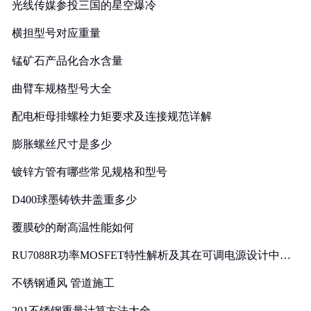
光线传媒参投三国的星空爆冷
横担型号对应重量
锰矿石产品化合水含量
曲臂车规格型号大全
配电柜母排螺栓力矩要求及连接规范详解
膨胀螺丝尺寸是多少
镀锌方管有哪些常见规格和型号
D400球墨铸铁井盖重多少
覆膜砂的耐高温性能如何
RU7088R功率MOSFET特性解析及其在可调电源设计中的
实践
不锈钢通风 管道施工
201不锈钢重量计算方法大全