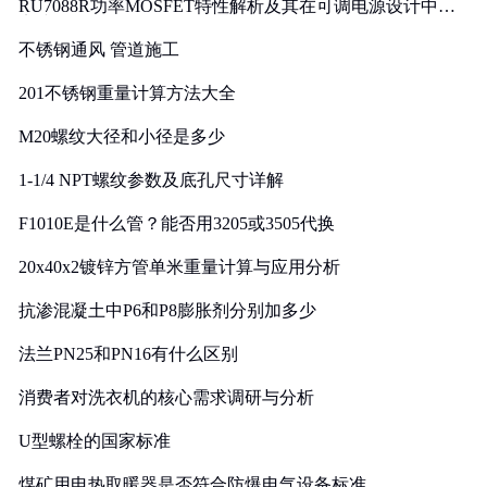
RU7088R功率MOSFET特性解析及其在可调电源设计中的
实践
不锈钢通风 管道施工
201不锈钢重量计算方法大全
M20螺纹大径和小径是多少
1-1/4 NPT螺纹参数及底孔尺寸详解
F1010E是什么管？能否用3205或3505代换
20x40x2镀锌方管单米重量计算与应用分析
抗渗混凝土中P6和P8膨胀剂分别加多少
法兰PN25和PN16有什么区别
消费者对洗衣机的核心需求调研与分析
U型螺栓的国家标准
煤矿用电热取暖器是否符合防爆电气设备标准