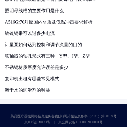
照明母线槽的主要作用是什么
A516Gr70对应国内材质及低温冲击要求解析
镀镍钢带可以过多少电流
计量泵如何达到控制和调节流量的目的
联轴器的轴孔形式有三种：Y型、J型、Z型
不锈钢材质厚度允许误差是多少
复印机出租有哪些常见模式
溶于水的润滑剂的种类
药品医疗器械网络信息服务备案(京)网药械信息备字（2021）第00159号
京ICP证030173号
京公网安备11000002000001号