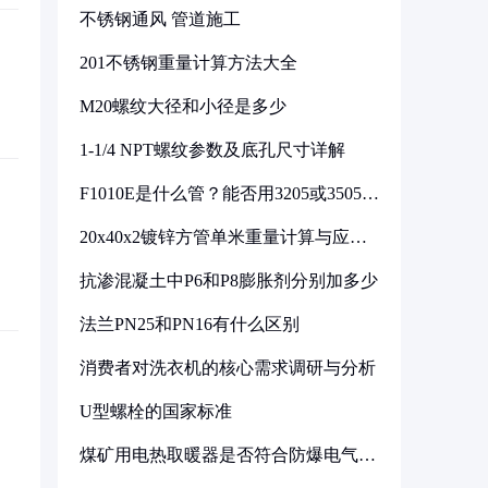
不锈钢通风 管道施工
201不锈钢重量计算方法大全
M20螺纹大径和小径是多少
1-1/4 NPT螺纹参数及底孔尺寸详解
F1010E是什么管？能否用3205或3505代
换
20x40x2镀锌方管单米重量计算与应用
分析
抗渗混凝土中P6和P8膨胀剂分别加多少
法兰PN25和PN16有什么区别
消费者对洗衣机的核心需求调研与分析
U型螺栓的国家标准
煤矿用电热取暖器是否符合防爆电气设
备标准