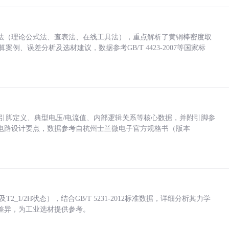
法（理论公式法、查表法、在线工具法），重点解析了黄铜棒密度取
计算案例、误差分析及选材建议，数据参考GB/T 4423-2007等国家标
括各引脚定义、典型电压/电流值、内部逻辑关系等核心数据，并附引脚参
电路设计要点，数据参考自杭州士兰微电子官方规格书（版本
_1/2H状态），结合GB/T 5231-2012标准数据，详细分析其力学
差异，为工业选材提供参考。