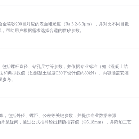
砂200目对应的表面粗糙度（Ra 3.2-6.3μm），并对比不同目数
业实践，帮助用户根据需求选择合适的喷砂参数。
力，包括螺杆直径、钻孔尺寸等参数，并依据专业标准（如《混凝土结
方法和典型数值（如混凝土强度C30下设计值约80kN）。内容涵盖安装
员参考。
底孔计算，包括外径、螺距、公差等关键参数，并提供专业数据来源
孔尺寸的常见疑问，通过公式推导给出精确推荐值（Φ5.18mm），并附加工艺