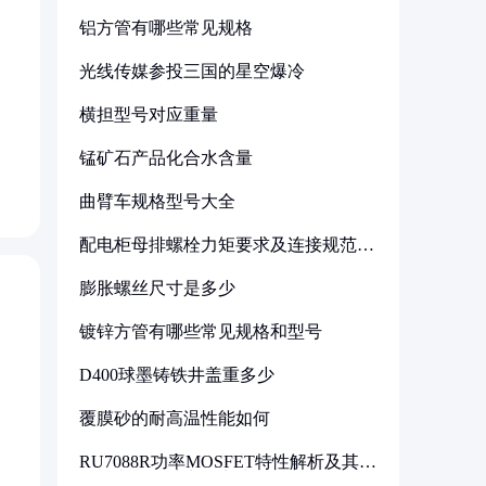
铝方管有哪些常见规格
光线传媒参投三国的星空爆冷
横担型号对应重量
锰矿石产品化合水含量
曲臂车规格型号大全
配电柜母排螺栓力矩要求及连接规范详
解
膨胀螺丝尺寸是多少
镀锌方管有哪些常见规格和型号
D400球墨铸铁井盖重多少
覆膜砂的耐高温性能如何
RU7088R功率MOSFET特性解析及其在
可调电源设计中的实践