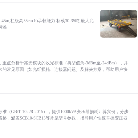
5m,栏板高55cm b)承载能力:标载30-35吨,最大允
标准
点分析千兆光模块的收光标准（典型值为-3dBm至-24dBm），并
常的常见原因（如光纤损耗、连接器问题）及解决方案，帮助用户快
/T 10228-2015），提供1000kVA变压器损耗计算实例，分步
，涵盖SCB10/SCB13等常见型号参数，指导用户快速掌握变压器