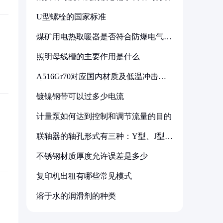
U型螺栓的国家标准
煤矿用电热取暖器是否符合防爆电气设
备标准
照明母线槽的主要作用是什么
A516Gr70对应国内材质及低温冲击要
求解析
镀镍钢带可以过多少电流
计量泵如何达到控制和调节流量的目的
联轴器的轴孔形式有三种：Y型、J型、
Z型
不锈钢材质厚度允许误差是多少
复印机出租有哪些常见模式
溶于水的润滑剂的种类