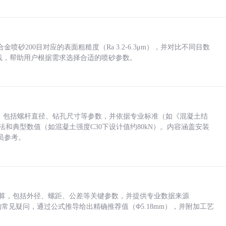
砂200目对应的表面粗糙度（Ra 3.2-6.3μm），并对比不同目数
业实践，帮助用户根据需求选择合适的喷砂参数。
力，包括螺杆直径、钻孔尺寸等参数，并依据专业标准（如《混凝土结
方法和典型数值（如混凝土强度C30下设计值约80kN）。内容涵盖安装
员参考。
底孔计算，包括外径、螺距、公差等关键参数，并提供专业数据来源
孔尺寸的常见疑问，通过公式推导给出精确推荐值（Φ5.18mm），并附加工艺