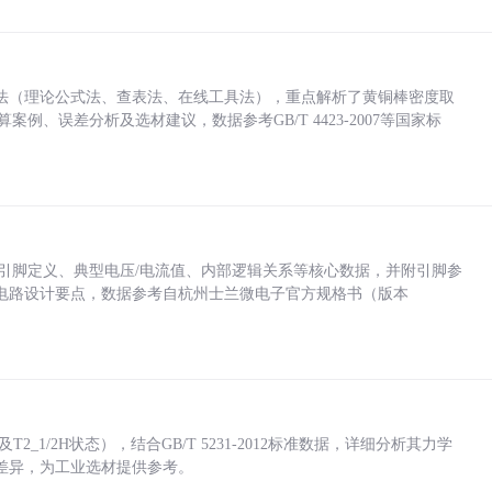
法（理论公式法、查表法、在线工具法），重点解析了黄铜棒密度取
计算案例、误差分析及选材建议，数据参考GB/T 4423-2007等国家标
括各引脚定义、典型电压/电流值、内部逻辑关系等核心数据，并附引脚参
电路设计要点，数据参考自杭州士兰微电子官方规格书（版本
_1/2H状态），结合GB/T 5231-2012标准数据，详细分析其力学
差异，为工业选材提供参考。