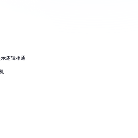
提示逻辑相通：
机