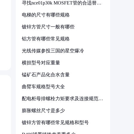
寻找nce01p30k MOSFET管的合适替代
型号
电梯的尺寸有哪些规格
镀锌方管尺寸一般有哪些
铝方管有哪些常见规格
光线传媒参投三国的星空爆冷
横担型号对应重量
锰矿石产品化合水含量
曲臂车规格型号大全
配电柜母排螺栓力矩要求及连接规范详
解
膨胀螺丝尺寸是多少
镀锌方管有哪些常见规格和型号