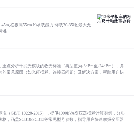
5m,栏板高55cm b)承载能力:标载30-35吨,最大允
标准
点分析千兆光模块的收光标准（典型值为-3dBm至-24dBm），并
常的常见原因（如光纤损耗、连接器问题）及解决方案，帮助用户快
/T 10228-2015），提供1000kVA变压器损耗计算实例，分步
，涵盖SCB10/SCB13等常见型号参数，指导用户快速掌握变压器