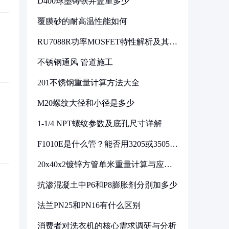
D400球墨铸铁井盖重多少
覆膜砂的耐高温性能如何
RU7088R功率MOSFET特性解析及其在
可调电源设计中的实践
不锈钢通风 管道施工
201不锈钢重量计算方法大全
M20螺纹大径和小径是多少
1-1/4 NPT螺纹参数及底孔尺寸详解
F1010E是什么管？能否用3205或3505代
换
20x40x2镀锌方管单米重量计算与应用
分析
抗渗混凝土中P6和P8膨胀剂分别加多少
法兰PN25和PN16有什么区别
消费者对洗衣机的核心需求调研与分析