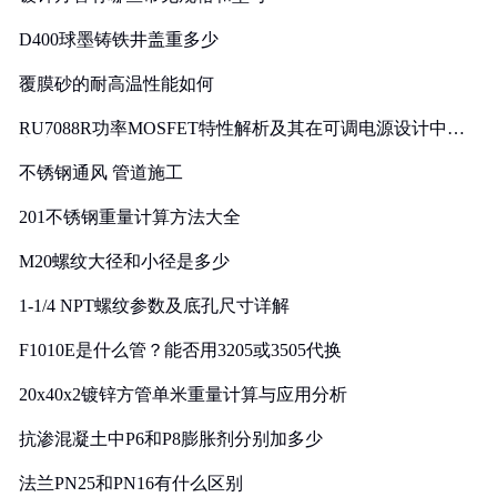
D400球墨铸铁井盖重多少
覆膜砂的耐高温性能如何
RU7088R功率MOSFET特性解析及其在可调电源设计中的
实践
不锈钢通风 管道施工
201不锈钢重量计算方法大全
M20螺纹大径和小径是多少
1-1/4 NPT螺纹参数及底孔尺寸详解
F1010E是什么管？能否用3205或3505代换
20x40x2镀锌方管单米重量计算与应用分析
抗渗混凝土中P6和P8膨胀剂分别加多少
法兰PN25和PN16有什么区别