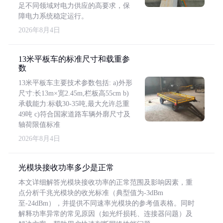
足不同领域对电力供应的高要求，保
障电力系统稳定运行。
2026年8月4日
13米平板车的标准尺寸和载重参
数
13米平板车主要技术参数包括: a)外形
尺寸:长13m×宽2.45m,栏板高55cm b)
承载能力:标载30-35吨,最大允许总重
49吨 c)符合国家道路车辆外廓尺寸及
轴荷限值标准
2026年8月4日
光模块接收功率多少是正常
本文详细解答光模块接收功率的正常范围及影响因素，重
点分析千兆光模块的收光标准（典型值为-3dBm
至-24dBm），并提供不同速率光模块的参考值表格。同时
解释功率异常的常见原因（如光纤损耗、连接器问题）及