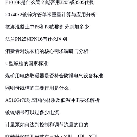
F1010E是什么管？能否用3205或3505代换
20x40x2镀锌方管单米重量计算与应用分析
抗渗混凝土中P6和P8膨胀剂分别加多少
法兰PN25和PN16有什么区别
消费者对洗衣机的核心需求调研与分析
U型螺栓的国家标准
煤矿用电热取暖器是否符合防爆电气设备标准
照明母线槽的主要作用是什么
A516Gr70对应国内材质及低温冲击要求解析
镀镍钢带可以过多少电流
计量泵如何达到控制和调节流量的目的
联轴器的轴孔形式有三种：Y型、J型、Z型