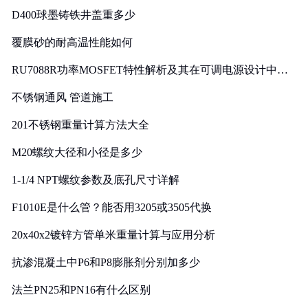
D400球墨铸铁井盖重多少
覆膜砂的耐高温性能如何
RU7088R功率MOSFET特性解析及其在可调电源设计中的
实践
不锈钢通风 管道施工
201不锈钢重量计算方法大全
M20螺纹大径和小径是多少
1-1/4 NPT螺纹参数及底孔尺寸详解
F1010E是什么管？能否用3205或3505代换
20x40x2镀锌方管单米重量计算与应用分析
抗渗混凝土中P6和P8膨胀剂分别加多少
法兰PN25和PN16有什么区别