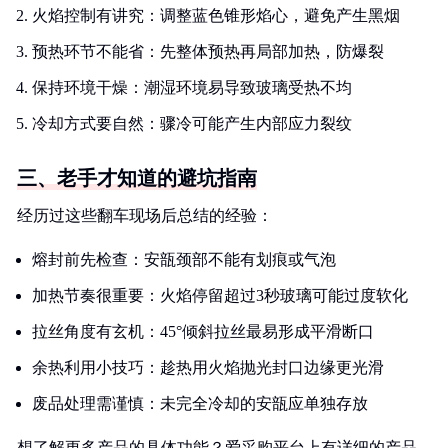
火焰控制有讲究：调整蓝色锥形焰心，避免产生黑烟
预热环节不能省：先整体预热再局部加热，防爆裂
保持环境干燥：潮湿环境易导致玻璃受热不均
冷却方式要自然：骤冷可能产生内部应力裂纹
三、老手才知道的避坑指南
经历过这些翻车现场后总结的经验：
熔封前先检查：安瓿颈部不能有划痕或气泡
加热节奏很重要：火焰停留超过3秒玻璃可能过度软化
拉丝角度有玄机：45°倾斜拉丝最易形成平滑断口
余热利用小技巧：趁热用火焰抛光封口边缘更光滑
废品处理需谨慎：未完全冷却的安瓿应单独存放
想了解更多产品的具体功能？爱采购平台上有详细的产品