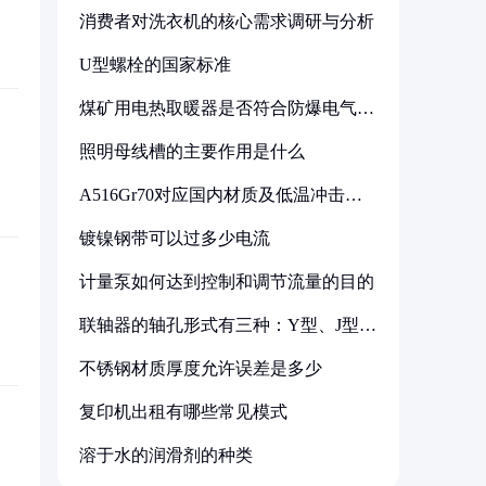
消费者对洗衣机的核心需求调研与分析
U型螺栓的国家标准
煤矿用电热取暖器是否符合防爆电气设
备标准
照明母线槽的主要作用是什么
A516Gr70对应国内材质及低温冲击要
求解析
镀镍钢带可以过多少电流
计量泵如何达到控制和调节流量的目的
联轴器的轴孔形式有三种：Y型、J型、
Z型
不锈钢材质厚度允许误差是多少
复印机出租有哪些常见模式
溶于水的润滑剂的种类