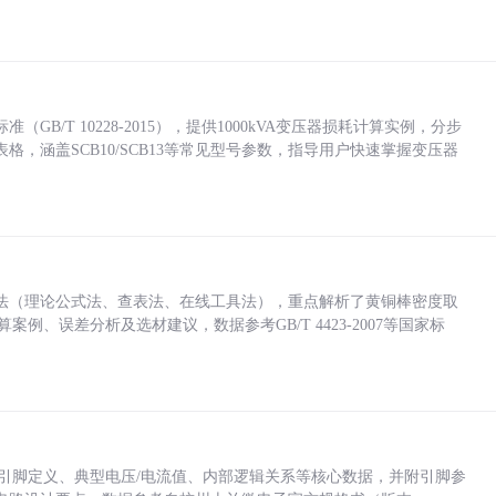
/T 10228-2015），提供1000kVA变压器损耗计算实例，分步
，涵盖SCB10/SCB13等常见型号参数，指导用户快速掌握变压器
法（理论公式法、查表法、在线工具法），重点解析了黄铜棒密度取
计算案例、误差分析及选材建议，数据参考GB/T 4423-2007等国家标
括各引脚定义、典型电压/电流值、内部逻辑关系等核心数据，并附引脚参