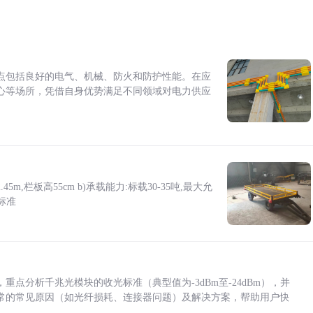
点包括良好的电气、机械、防火和防护性能。在应
心等场所，凭借自身优势满足不同领域对电力供应
5m,栏板高55cm b)承载能力:标载30-35吨,最大允
标准
点分析千兆光模块的收光标准（典型值为-3dBm至-24dBm），并
常的常见原因（如光纤损耗、连接器问题）及解决方案，帮助用户快