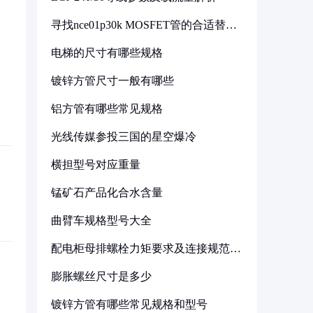
寻找nce01p30k MOSFET管的合适替代
型号
电梯的尺寸有哪些规格
镀锌方管尺寸一般有哪些
铝方管有哪些常见规格
光线传媒参投三国的星空爆冷
横担型号对应重量
锰矿石产品化合水含量
曲臂车规格型号大全
配电柜母排螺栓力矩要求及连接规范详
解
膨胀螺丝尺寸是多少
镀锌方管有哪些常见规格和型号