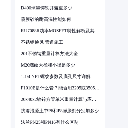
D400球墨铸铁井盖重多少
覆膜砂的耐高温性能如何
RU7088R功率MOSFET特性解析及其在
可调电源设计中的实践
不锈钢通风 管道施工
201不锈钢重量计算方法大全
M20螺纹大径和小径是多少
1-1/4 NPT螺纹参数及底孔尺寸详解
F1010E是什么管？能否用3205或3505代
换
20x40x2镀锌方管单米重量计算与应用
分析
抗渗混凝土中P6和P8膨胀剂分别加多少
法兰PN25和PN16有什么区别