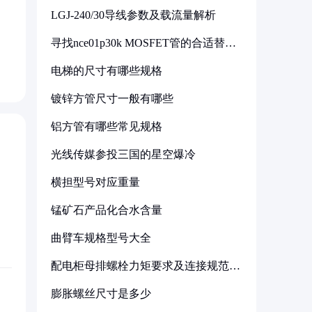
LGJ-240/30导线参数及载流量解析
寻找nce01p30k MOSFET管的合适替代
型号
电梯的尺寸有哪些规格
镀锌方管尺寸一般有哪些
铝方管有哪些常见规格
光线传媒参投三国的星空爆冷
横担型号对应重量
锰矿石产品化合水含量
曲臂车规格型号大全
配电柜母排螺栓力矩要求及连接规范详
解
膨胀螺丝尺寸是多少