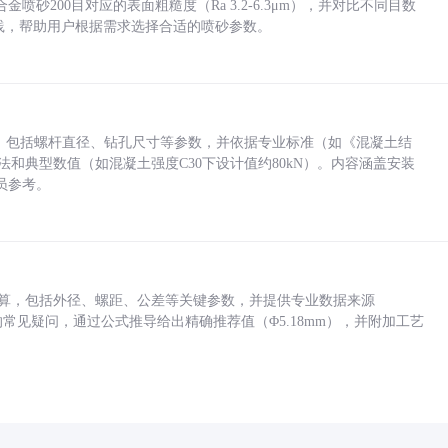
砂200目对应的表面粗糙度（Ra 3.2-6.3μm），并对比不同目数
业实践，帮助用户根据需求选择合适的喷砂参数。
力，包括螺杆直径、钻孔尺寸等参数，并依据专业标准（如《混凝土结
方法和典型数值（如混凝土强度C30下设计值约80kN）。内容涵盖安装
员参考。
底孔计算，包括外径、螺距、公差等关键参数，并提供专业数据来源
孔尺寸的常见疑问，通过公式推导给出精确推荐值（Φ5.18mm），并附加工艺