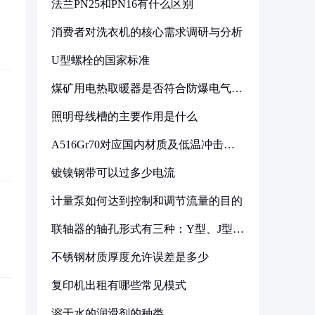
法兰PN25和PN16有什么区别
消费者对洗衣机的核心需求调研与分析
U型螺栓的国家标准
煤矿用电热取暖器是否符合防爆电气设
备标准
照明母线槽的主要作用是什么
A516Gr70对应国内材质及低温冲击要
求解析
镀镍钢带可以过多少电流
计量泵如何达到控制和调节流量的目的
联轴器的轴孔形式有三种：Y型、J型、
Z型
不锈钢材质厚度允许误差是多少
复印机出租有哪些常见模式
溶于水的润滑剂的种类