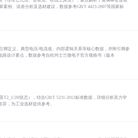
法（理论公式法、查表法、在线工具法），重点解析了黄铜棒密度取
计算案例、误差分析及选材建议，数据参考GB/T 4423-2007等国家标
括各引脚定义、典型电压/电流值、内部逻辑关系等核心数据，并附引脚参
电路设计要点，数据参考自杭州士兰微电子官方规格书（版本
_1/2H状态），结合GB/T 5231-2012标准数据，详细分析其力学
差异，为工业选材提供参考。