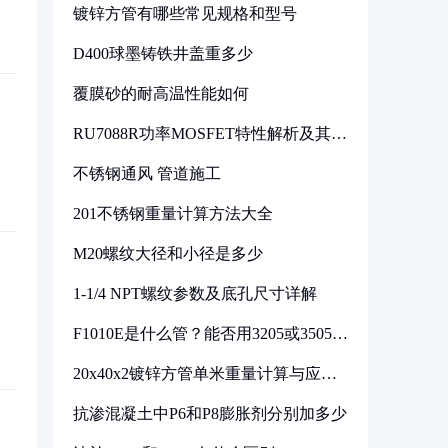
镀锌方管有哪些常见规格和型号
D400球墨铸铁井盖重多少
覆膜砂的耐高温性能如何
RU7088R功率MOSFET特性解析及其在
可调电源设计中的实践
不锈钢通风 管道施工
201不锈钢重量计算方法大全
M20螺纹大径和小径是多少
1-1/4 NPT螺纹参数及底孔尺寸详解
F1010E是什么管？能否用3205或3505代
换
20x40x2镀锌方管单米重量计算与应用
分析
抗渗混凝土中P6和P8膨胀剂分别加多少