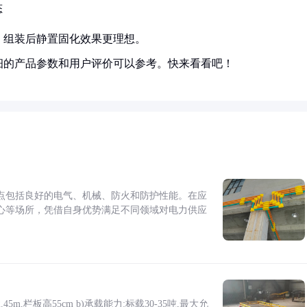
态
，组装后静置固化效果更理想。
细的产品参数和用户评价可以参考。快来看看吧！
点包括良好的电气、机械、防火和防护性能。在应
心等场所，凭借自身优势满足不同领域对电力供应
5m,栏板高55cm b)承载能力:标载30-35吨,最大允