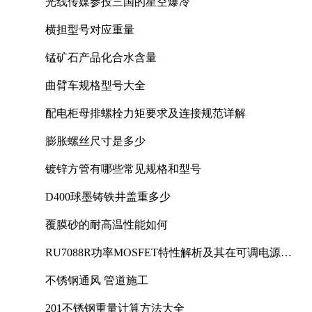
光线传媒参投三国的星空爆冷
横担型号对应重量
锰矿石产品化合水含量
曲臂车规格型号大全
配电柜母排螺栓力矩要求及连接规范详解
膨胀螺丝尺寸是多少
镀锌方管有哪些常见规格和型号
D400球墨铸铁井盖重多少
覆膜砂的耐高温性能如何
RU7088R功率MOSFET特性解析及其在可调电源设
计中的实践
不锈钢通风 管道施工
201不锈钢重量计算方法大全