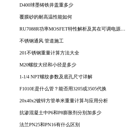
D400球墨铸铁井盖重多少
覆膜砂的耐高温性能如何
RU7088R功率MOSFET特性解析及其在可调电源设
计中的实践
不锈钢通风 管道施工
201不锈钢重量计算方法大全
M20螺纹大径和小径是多少
1-1/4 NPT螺纹参数及底孔尺寸详解
F1010E是什么管？能否用3205或3505代换
20x40x2镀锌方管单米重量计算与应用分析
抗渗混凝土中P6和P8膨胀剂分别加多少
法兰PN25和PN16有什么区别