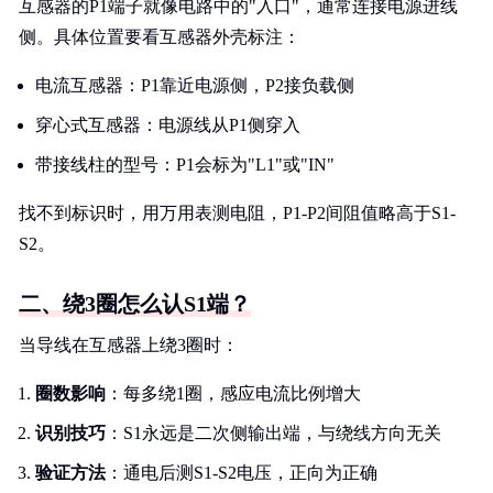
互感器的P1端子就像电路中的"入口"，通常连接电源进线
侧。具体位置要看互感器外壳标注：
电流互感器：P1靠近电源侧，P2接负载侧
穿心式互感器：电源线从P1侧穿入
带接线柱的型号：P1会标为"L1"或"IN"
找不到标识时，用万用表测电阻，P1-P2间阻值略高于S1-
S2。
二、绕3圈怎么认S1端？
当导线在互感器上绕3圈时：
圈数影响
：每多绕1圈，感应电流比例增大
识别技巧
：S1永远是二次侧输出端，与绕线方向无关
验证方法
：通电后测S1-S2电压，正向为正确