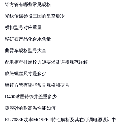
铝方管有哪些常见规格
光线传媒参投三国的星空爆冷
横担型号对应重量
锰矿石产品化合水含量
曲臂车规格型号大全
配电柜母排螺栓力矩要求及连接规范详解
膨胀螺丝尺寸是多少
镀锌方管有哪些常见规格和型号
D400球墨铸铁井盖重多少
覆膜砂的耐高温性能如何
RU7088R功率MOSFET特性解析及其在可调电源设计中的
实践