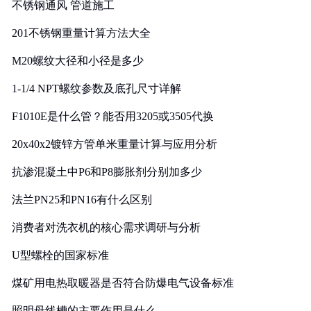
不锈钢通风 管道施工
201不锈钢重量计算方法大全
M20螺纹大径和小径是多少
1-1/4 NPT螺纹参数及底孔尺寸详解
F1010E是什么管？能否用3205或3505代换
20x40x2镀锌方管单米重量计算与应用分析
抗渗混凝土中P6和P8膨胀剂分别加多少
法兰PN25和PN16有什么区别
消费者对洗衣机的核心需求调研与分析
U型螺栓的国家标准
煤矿用电热取暖器是否符合防爆电气设备标准
照明母线槽的主要作用是什么