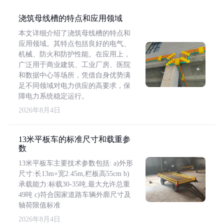
浇筑母线槽的特点和应用领域
本文详细介绍了浇筑母线槽的特点和
应用领域。其特点包括良好的电气、
机械、防火和防护性能。在应用上，
广泛用于商业建筑、工业厂房、医院
和数据中心等场所，凭借自身优势满
足不同领域对电力供应的高要求，保
障电力系统稳定运行。
2026年8月4日
13米平板车的标准尺寸和载重参
数
13米平板车主要技术参数包括: a)外形
尺寸:长13m×宽2.45m,栏板高55cm b)
承载能力:标载30-35吨,最大允许总重
49吨 c)符合国家道路车辆外廓尺寸及
轴荷限值标准
2026年8月4日