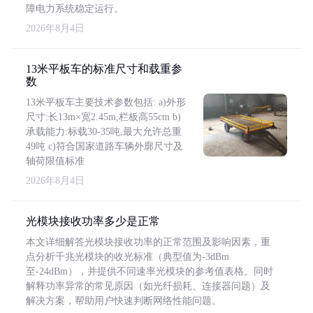
障电力系统稳定运行。
2026年8月4日
13米平板车的标准尺寸和载重参
数
13米平板车主要技术参数包括: a)外形
尺寸:长13m×宽2.45m,栏板高55cm b)
承载能力:标载30-35吨,最大允许总重
49吨 c)符合国家道路车辆外廓尺寸及
轴荷限值标准
2026年8月4日
光模块接收功率多少是正常
本文详细解答光模块接收功率的正常范围及影响因素，重
点分析千兆光模块的收光标准（典型值为-3dBm
至-24dBm），并提供不同速率光模块的参考值表格。同时
解释功率异常的常见原因（如光纤损耗、连接器问题）及
解决方案，帮助用户快速判断网络性能问题。