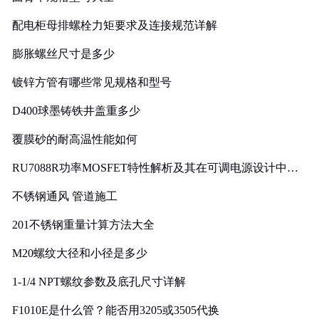
配电柜母排螺栓力矩要求及连接规范详解
膨胀螺丝尺寸是多少
镀锌方管有哪些常见规格和型号
D400球墨铸铁井盖重多少
覆膜砂的耐高温性能如何
RU7088R功率MOSFET特性解析及其在可调电源设计中的
实践
不锈钢通风 管道施工
201不锈钢重量计算方法大全
M20螺纹大径和小径是多少
1-1/4 NPT螺纹参数及底孔尺寸详解
F1010E是什么管？能否用3205或3505代换