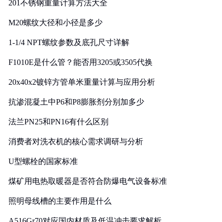
201不锈钢重量计算方法大全
M20螺纹大径和小径是多少
1-1/4 NPT螺纹参数及底孔尺寸详解
F1010E是什么管？能否用3205或3505代换
20x40x2镀锌方管单米重量计算与应用分析
抗渗混凝土中P6和P8膨胀剂分别加多少
法兰PN25和PN16有什么区别
消费者对洗衣机的核心需求调研与分析
U型螺栓的国家标准
煤矿用电热取暖器是否符合防爆电气设备标准
照明母线槽的主要作用是什么
A516Gr70对应国内材质及低温冲击要求解析