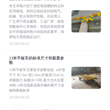
本文详细介绍了浇筑母线槽的特点和
应用领域。其特点包括良好的电气、
机械、防火和防护性能。在应用上，
广泛用于商业建筑、工业厂房、医院
和数据中心等场所，凭借自身优势满
足不同领域对电力供应的高要求，保
障电力系统稳定运行。
2026年8月4日
13米平板车的标准尺寸和载重参
数
13米平板车主要技术参数包括: a)外形
尺寸:长13m×宽2.45m,栏板高55cm b)
承载能力:标载30-35吨,最大允许总重
49吨 c)符合国家道路车辆外廓尺寸及
轴荷限值标准
2026年8月4日