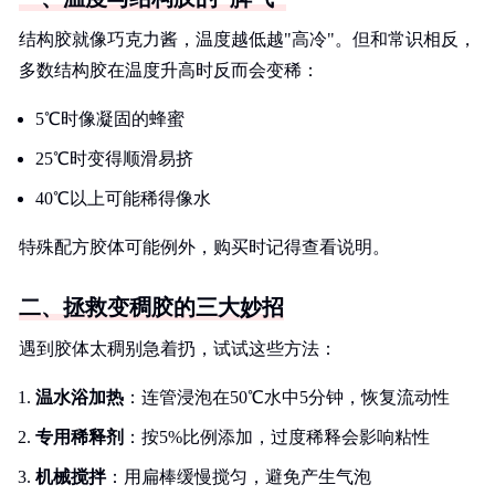
结构胶就像巧克力酱，温度越低越"高冷"。但和常识相反，
多数结构胶在温度升高时反而会变稀：
5℃时像凝固的蜂蜜
25℃时变得顺滑易挤
40℃以上可能稀得像水
特殊配方胶体可能例外，购买时记得查看说明。
二、拯救变稠胶的三大妙招
遇到胶体太稠别急着扔，试试这些方法：
温水浴加热
：连管浸泡在50℃水中5分钟，恢复流动性
专用稀释剂
：按5%比例添加，过度稀释会影响粘性
机械搅拌
：用扁棒缓慢搅匀，避免产生气泡