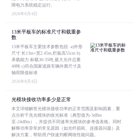
障电力系统稳定运行。
2026年8月4日
13米平板车的标准尺寸和载重参
数
13米平板车主要技术参数包括: a)外形
尺寸:长13m×宽2.45m,栏板高55cm b)
承载能力:标载30-35吨,最大允许总重
49吨 c)符合国家道路车辆外廓尺寸及
轴荷限值标准
2026年8月4日
光模块接收功率多少是正常
本文详细解答光模块接收功率的正常范围及影响因素，重
点分析千兆光模块的收光标准（典型值为-3dBm
至-24dBm），并提供不同速率光模块的参考值表格。同时
解释功率异常的常见原因（如光纤损耗、连接器问题）及
解决方案，帮助用户快速判断网络性能问题。