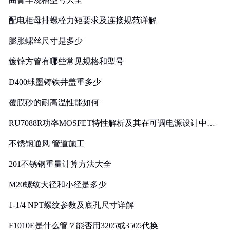
配电柜母排螺栓力矩要求及连接规范详解
膨胀螺丝尺寸是多少
镀锌方管有哪些常见规格和型号
D400球墨铸铁井盖重多少
覆膜砂的耐高温性能如何
RU7088R功率MOSFET特性解析及其在可调电源设计中的
实践
不锈钢通风 管道施工
201不锈钢重量计算方法大全
M20螺纹大径和小径是多少
1-1/4 NPT螺纹参数及底孔尺寸详解
F1010E是什么管？能否用3205或3505代换