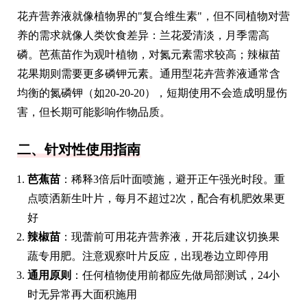
花卉营养液就像植物界的"复合维生素"，但不同植物对营
养的需求就像人类饮食差异：兰花爱清淡，月季需高
磷。芭蕉苗作为观叶植物，对氮元素需求较高；辣椒苗
花果期则需要更多磷钾元素。通用型花卉营养液通常含
均衡的氮磷钾（如20-20-20），短期使用不会造成明显伤
害，但长期可能影响作物品质。
二、针对性使用指南
芭蕉苗
：稀释3倍后叶面喷施，避开正午强光时段。重
点喷洒新生叶片，每月不超过2次，配合有机肥效果更
好
辣椒苗
：现蕾前可用花卉营养液，开花后建议切换果
蔬专用肥。注意观察叶片反应，出现卷边立即停用
通用原则
：任何植物使用前都应先做局部测试，24小
时无异常再大面积施用