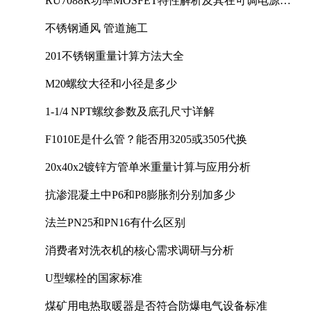
RU7088R功率MOSFET特性解析及其在可调电源设
计中的实践
不锈钢通风 管道施工
201不锈钢重量计算方法大全
M20螺纹大径和小径是多少
1-1/4 NPT螺纹参数及底孔尺寸详解
F1010E是什么管？能否用3205或3505代换
20x40x2镀锌方管单米重量计算与应用分析
抗渗混凝土中P6和P8膨胀剂分别加多少
法兰PN25和PN16有什么区别
消费者对洗衣机的核心需求调研与分析
U型螺栓的国家标准
煤矿用电热取暖器是否符合防爆电气设备标准