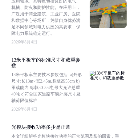
应用领域。其特点包括良好的电气、
机械、防火和防护性能。在应用上，
广泛用于商业建筑、工业厂房、医院
和数据中心等场所，凭借自身优势满
足不同领域对电力供应的高要求，保
障电力系统稳定运行。
2026年8月4日
13米平板车的标准尺寸和载重参
数
13米平板车主要技术参数包括: a)外形
尺寸:长13m×宽2.45m,栏板高55cm b)
承载能力:标载30-35吨,最大允许总重
49吨 c)符合国家道路车辆外廓尺寸及
轴荷限值标准
2026年8月4日
光模块接收功率多少是正常
本文详细解答光模块接收功率的正常范围及影响因素，重