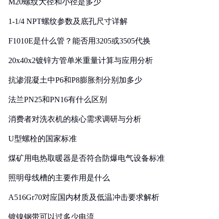
M20螺纹大径和小径是多少
1-1/4 NPT螺纹参数及底孔尺寸详解
F1010E是什么管？能否用3205或3505代换
20x40x2镀锌方管单米重量计算与应用分析
抗渗混凝土中P6和P8膨胀剂分别加多少
法兰PN25和PN16有什么区别
消费者对洗衣机的核心需求调研与分析
U型螺栓的国家标准
煤矿用电热取暖器是否符合防爆电气设备标准
照明母线槽的主要作用是什么
A516Gr70对应国内材质及低温冲击要求解析
镀镍钢带可以过多少电流