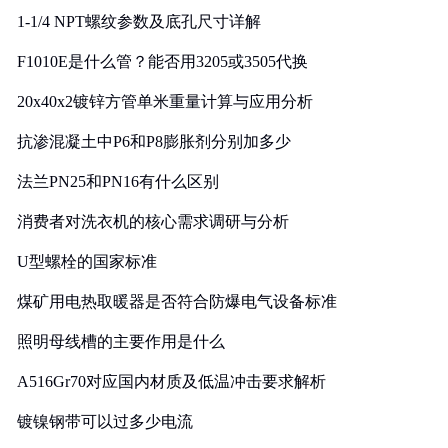
1-1/4 NPT螺纹参数及底孔尺寸详解
F1010E是什么管？能否用3205或3505代换
20x40x2镀锌方管单米重量计算与应用分析
抗渗混凝土中P6和P8膨胀剂分别加多少
法兰PN25和PN16有什么区别
消费者对洗衣机的核心需求调研与分析
U型螺栓的国家标准
煤矿用电热取暖器是否符合防爆电气设备标准
照明母线槽的主要作用是什么
A516Gr70对应国内材质及低温冲击要求解析
镀镍钢带可以过多少电流