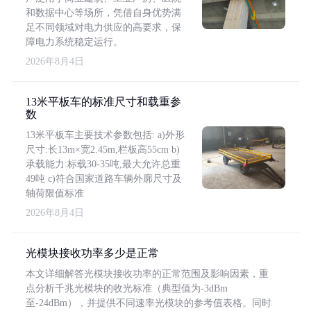
和数据中心等场所，凭借自身优势满
足不同领域对电力供应的高要求，保
障电力系统稳定运行。
2026年8月4日
13米平板车的标准尺寸和载重参
数
13米平板车主要技术参数包括: a)外形
尺寸:长13m×宽2.45m,栏板高55cm b)
承载能力:标载30-35吨,最大允许总重
49吨 c)符合国家道路车辆外廓尺寸及
轴荷限值标准
2026年8月4日
光模块接收功率多少是正常
本文详细解答光模块接收功率的正常范围及影响因素，重
点分析千兆光模块的收光标准（典型值为-3dBm
至-24dBm），并提供不同速率光模块的参考值表格。同时