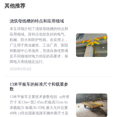
其他推荐
浇筑母线槽的特点和应用领域
本文详细介绍了浇筑母线槽的特点和
应用领域。其特点包括良好的电气、
机械、防火和防护性能。在应用上，
广泛用于商业建筑、工业厂房、医院
和数据中心等场所，凭借自身优势满
足不同领域对电力供应的高要求，保
障电力系统稳定运行。
2026年8月4日
13米平板车的标准尺寸和载重参
数
13米平板车主要技术参数包括: a)外形
尺寸:长13m×宽2.45m,栏板高55cm b)
承载能力:标载30-35吨,最大允许总重
49吨 c)符合国家道路车辆外廓尺寸及