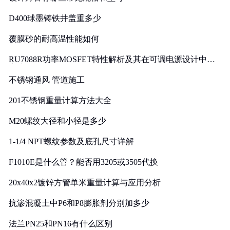
D400球墨铸铁井盖重多少
覆膜砂的耐高温性能如何
RU7088R功率MOSFET特性解析及其在可调电源设计中的
实践
不锈钢通风 管道施工
201不锈钢重量计算方法大全
M20螺纹大径和小径是多少
1-1/4 NPT螺纹参数及底孔尺寸详解
F1010E是什么管？能否用3205或3505代换
20x40x2镀锌方管单米重量计算与应用分析
抗渗混凝土中P6和P8膨胀剂分别加多少
法兰PN25和PN16有什么区别