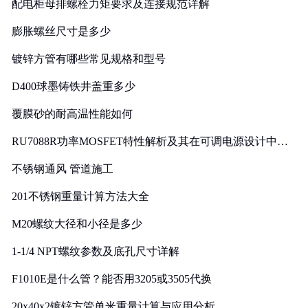
配电柜母排螺栓力矩要求及连接规范详解
膨胀螺丝尺寸是多少
镀锌方管有哪些常见规格和型号
D400球墨铸铁井盖重多少
覆膜砂的耐高温性能如何
RU7088R功率MOSFET特性解析及其在可调电源设计中的
实践
不锈钢通风 管道施工
201不锈钢重量计算方法大全
M20螺纹大径和小径是多少
1-1/4 NPT螺纹参数及底孔尺寸详解
F1010E是什么管？能否用3205或3505代换
20x40x2镀锌方管单米重量计算与应用分析