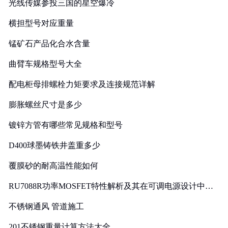
光线传媒参投三国的星空爆冷
横担型号对应重量
锰矿石产品化合水含量
曲臂车规格型号大全
配电柜母排螺栓力矩要求及连接规范详解
膨胀螺丝尺寸是多少
镀锌方管有哪些常见规格和型号
D400球墨铸铁井盖重多少
覆膜砂的耐高温性能如何
RU7088R功率MOSFET特性解析及其在可调电源设计中的
实践
不锈钢通风 管道施工
201不锈钢重量计算方法大全