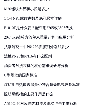
M20螺纹大径和小径是多少
1-1/4 NPT螺纹参数及底孔尺寸详解
F1010E是什么管？能否用3205或3505代换
20x40x2镀锌方管单米重量计算与应用分析
抗渗混凝土中P6和P8膨胀剂分别加多少
法兰PN25和PN16有什么区别
消费者对洗衣机的核心需求调研与分析
U型螺栓的国家标准
煤矿用电热取暖器是否符合防爆电气设备标准
照明母线槽的主要作用是什么
A516Gr70对应国内材质及低温冲击要求解析