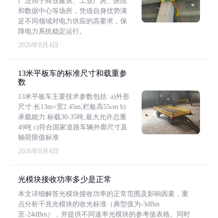
广泛用于商业建筑、工业厂房、医院
和数据中心等场所，凭借自身优势满
足不同领域对电力供应的高要求，保
障电力系统稳定运行。
2026年8月4日
13米平板车的标准尺寸和载重参
数
13米平板车主要技术参数包括: a)外形
尺寸:长13m×宽2.45m,栏板高55cm b)
承载能力:标载30-35吨,最大允许总重
49吨 c)符合国家道路车辆外廓尺寸及
轴荷限值标准
2026年8月4日
光模块接收功率多少是正常
本文详细解答光模块接收功率的正常范围及影响因素，重
点分析千兆光模块的收光标准（典型值为-3dBm
至-24dBm），并提供不同速率光模块的参考值表格。同时