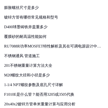
膨胀螺丝尺寸是多少
镀锌方管有哪些常见规格和型号
D400球墨铸铁井盖重多少
覆膜砂的耐高温性能如何
RU7088R功率MOSFET特性解析及其在可调电源设计中的
实践
不锈钢通风 管道施工
201不锈钢重量计算方法大全
M20螺纹大径和小径是多少
1-1/4 NPT螺纹参数及底孔尺寸详解
F1010E是什么管？能否用3205或3505代换
20x40x2镀锌方管单米重量计算与应用分析