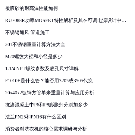
覆膜砂的耐高温性能如何
RU7088R功率MOSFET特性解析及其在可调电源设计中的
实践
不锈钢通风 管道施工
201不锈钢重量计算方法大全
M20螺纹大径和小径是多少
1-1/4 NPT螺纹参数及底孔尺寸详解
F1010E是什么管？能否用3205或3505代换
20x40x2镀锌方管单米重量计算与应用分析
抗渗混凝土中P6和P8膨胀剂分别加多少
法兰PN25和PN16有什么区别
消费者对洗衣机的核心需求调研与分析