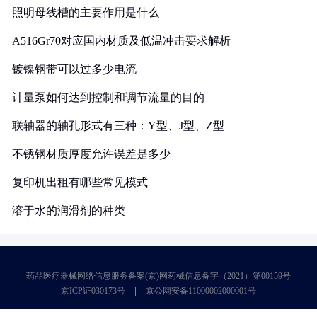
照明母线槽的主要作用是什么
A516Gr70对应国内材质及低温冲击要求解析
镀镍钢带可以过多少电流
计量泵如何达到控制和调节流量的目的
联轴器的轴孔形式有三种：Y型、J型、Z型
不锈钢材质厚度允许误差是多少
复印机出租有哪些常见模式
溶于水的润滑剂的种类
药品医疗器械网络信息服务备案(京)网药械信息备字（2021）第00159号
京ICP证030173号
京公网安备11000002000001号