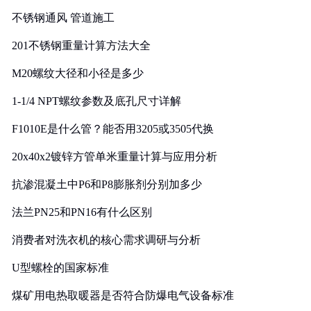
实践
不锈钢通风 管道施工
201不锈钢重量计算方法大全
M20螺纹大径和小径是多少
1-1/4 NPT螺纹参数及底孔尺寸详解
F1010E是什么管？能否用3205或3505代换
20x40x2镀锌方管单米重量计算与应用分析
抗渗混凝土中P6和P8膨胀剂分别加多少
法兰PN25和PN16有什么区别
消费者对洗衣机的核心需求调研与分析
U型螺栓的国家标准
煤矿用电热取暖器是否符合防爆电气设备标准