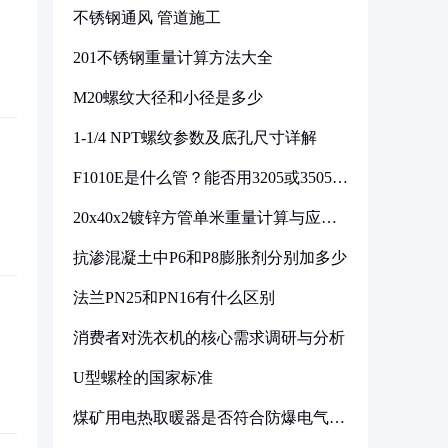
不锈钢通风 管道施工
201不锈钢重量计算方法大全
M20螺纹大径和小径是多少
1-1/4 NPT螺纹参数及底孔尺寸详解
F1010E是什么管？能否用3205或3505代
换
20x40x2镀锌方管单米重量计算与应用
分析
抗渗混凝土中P6和P8膨胀剂分别加多少
法兰PN25和PN16有什么区别
消费者对洗衣机的核心需求调研与分析
U型螺栓的国家标准
煤矿用电热取暖器是否符合防爆电气设
备标准