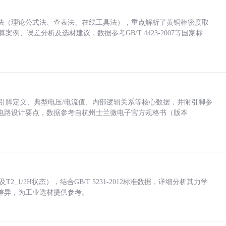
法（理论公式法、查表法、在线工具法），重点解析了黄铜棒密度取
计算案例、误差分析及选材建议，数据参考GB/T 4423-2007等国家标
括各引脚定义、典型电压/电流值、内部逻辑关系等核心数据，并附引脚参
电路设计要点，数据参考自杭州士兰微电子官方规格书（版本
_1/2H状态），结合GB/T 5231-2012标准数据，详细分析其力学
差异，为工业选材提供参考。