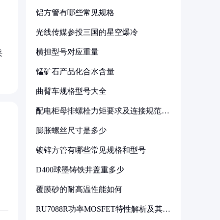
铝方管有哪些常见规格
光线传媒参投三国的星空爆冷
横担型号对应重量
采
锰矿石产品化合水含量
曲臂车规格型号大全
配电柜母排螺栓力矩要求及连接规范详
解
膨胀螺丝尺寸是多少
镀锌方管有哪些常见规格和型号
D400球墨铸铁井盖重多少
覆膜砂的耐高温性能如何
RU7088R功率MOSFET特性解析及其在
可调电源设计中的实践