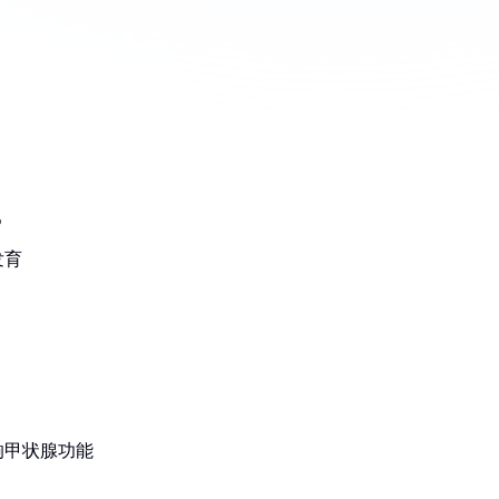
%
发育
响甲状腺功能