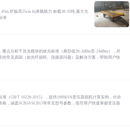
5m,栏板高55cm b)承载能力:标载30-35吨,最大允
标准
点分析千兆光模块的收光标准（典型值为-3dBm至-24dBm），并
常的常见原因（如光纤损耗、连接器问题）及解决方案，帮助用户快
/T 10228-2015），提供1000kVA变压器损耗计算实例，分步
，涵盖SCB10/SCB13等常见型号参数，指导用户快速掌握变压器