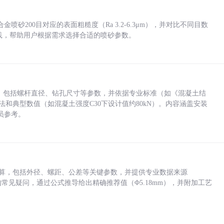
砂200目对应的表面粗糙度（Ra 3.2-6.3μm），并对比不同目数
业实践，帮助用户根据需求选择合适的喷砂参数。
力，包括螺杆直径、钻孔尺寸等参数，并依据专业标准（如《混凝土结
方法和典型数值（如混凝土强度C30下设计值约80kN）。内容涵盖安装
员参考。
底孔计算，包括外径、螺距、公差等关键参数，并提供专业数据来源
孔尺寸的常见疑问，通过公式推导给出精确推荐值（Φ5.18mm），并附加工艺