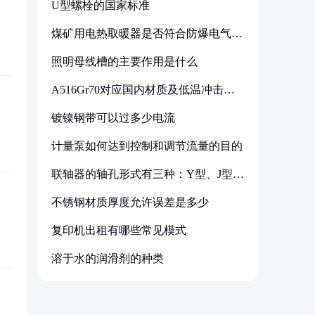
U型螺栓的国家标准
煤矿用电热取暖器是否符合防爆电气设
备标准
照明母线槽的主要作用是什么
A516Gr70对应国内材质及低温冲击要
求解析
镀镍钢带可以过多少电流
计量泵如何达到控制和调节流量的目的
联轴器的轴孔形式有三种：Y型、J型、
Z型
不锈钢材质厚度允许误差是多少
复印机出租有哪些常见模式
溶于水的润滑剂的种类