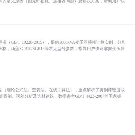
常的常见原因（如光纤损耗、连接器问题）及解决方案，帮助用户快
/T 10228-2015），提供1000kVA变压器损耗计算实例，分步
，涵盖SCB10/SCB13等常见型号参数，指导用户快速掌握变压器
法（理论公式法、查表法、在线工具法），重点解析了黄铜棒密度取
计算案例、误差分析及选材建议，数据参考GB/T 4423-2007等国家标