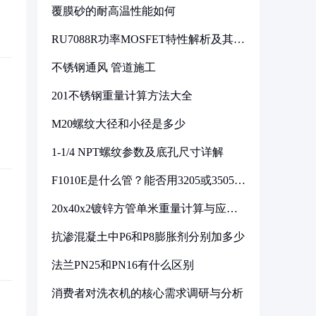
覆膜砂的耐高温性能如何
RU7088R功率MOSFET特性解析及其在
可调电源设计中的实践
不锈钢通风 管道施工
201不锈钢重量计算方法大全
M20螺纹大径和小径是多少
1-1/4 NPT螺纹参数及底孔尺寸详解
F1010E是什么管？能否用3205或3505代
换
20x40x2镀锌方管单米重量计算与应用
分析
抗渗混凝土中P6和P8膨胀剂分别加多少
法兰PN25和PN16有什么区别
消费者对洗衣机的核心需求调研与分析