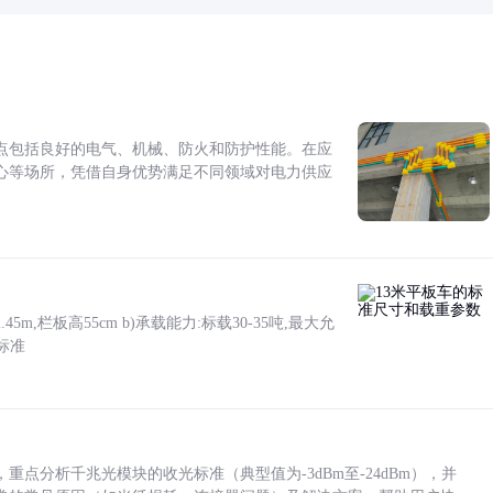
点包括良好的电气、机械、防火和防护性能。在应
心等场所，凭借自身优势满足不同领域对电力供应
5m,栏板高55cm b)承载能力:标载30-35吨,最大允
标准
点分析千兆光模块的收光标准（典型值为-3dBm至-24dBm），并