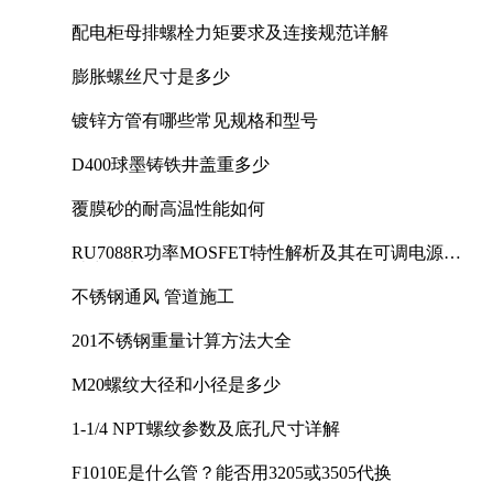
配电柜母排螺栓力矩要求及连接规范详解
膨胀螺丝尺寸是多少
镀锌方管有哪些常见规格和型号
D400球墨铸铁井盖重多少
覆膜砂的耐高温性能如何
RU7088R功率MOSFET特性解析及其在可调电源设
计中的实践
不锈钢通风 管道施工
201不锈钢重量计算方法大全
M20螺纹大径和小径是多少
1-1/4 NPT螺纹参数及底孔尺寸详解
F1010E是什么管？能否用3205或3505代换