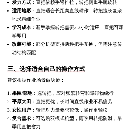
发力方式
：直把依赖手臂推拉，转把侧重手腕旋转
适用地形
：直把适合长距离直线耕作，转把擅长复杂
地形精细作业
学习成本
：新手掌握转把需要2-3小时适应，直把可即
学即用
改装可能
：部分机型支持两种把手互换，但需注意传
动结构匹配
三、选择适合自己的操作方式
建议根据作业场景做决策：
果园/菜地
：选转把，应对频繁转弯和障碍物绕行
平原大田
：直把更优，长时间直线作业不易疲劳
女性用户
：转把对力量要求较低，操作更轻松
复合需求
：可选购双模式机型，雨季用转把防滑，旱
季用直把省力