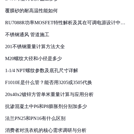
覆膜砂的耐高温性能如何
RU7088R功率MOSFET特性解析及其在可调电源设计中的
实践
不锈钢通风 管道施工
201不锈钢重量计算方法大全
M20螺纹大径和小径是多少
1-1/4 NPT螺纹参数及底孔尺寸详解
F1010E是什么管？能否用3205或3505代换
20x40x2镀锌方管单米重量计算与应用分析
抗渗混凝土中P6和P8膨胀剂分别加多少
法兰PN25和PN16有什么区别
消费者对洗衣机的核心需求调研与分析