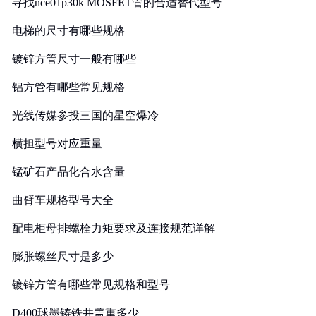
寻找nce01p30k MOSFET管的合适替代型号
电梯的尺寸有哪些规格
镀锌方管尺寸一般有哪些
铝方管有哪些常见规格
光线传媒参投三国的星空爆冷
横担型号对应重量
锰矿石产品化合水含量
曲臂车规格型号大全
配电柜母排螺栓力矩要求及连接规范详解
膨胀螺丝尺寸是多少
镀锌方管有哪些常见规格和型号
D400球墨铸铁井盖重多少