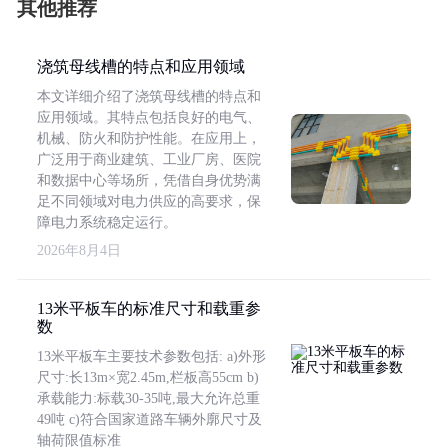
其他推荐
浇筑母线槽的特点和应用领域
本文详细介绍了浇筑母线槽的特点和
应用领域。其特点包括良好的电气、
机械、防火和防护性能。在应用上，
广泛用于商业建筑、工业厂房、医院
和数据中心等场所，凭借自身优势满
足不同领域对电力供应的高要求，保
障电力系统稳定运行。
2026年8月4日
13米平板车的标准尺寸和载重参
数
13米平板车主要技术参数包括: a)外形
尺寸:长13m×宽2.45m,栏板高55cm b)
承载能力:标载30-35吨,最大允许总重
49吨 c)符合国家道路车辆外廓尺寸及
轴荷限值标准