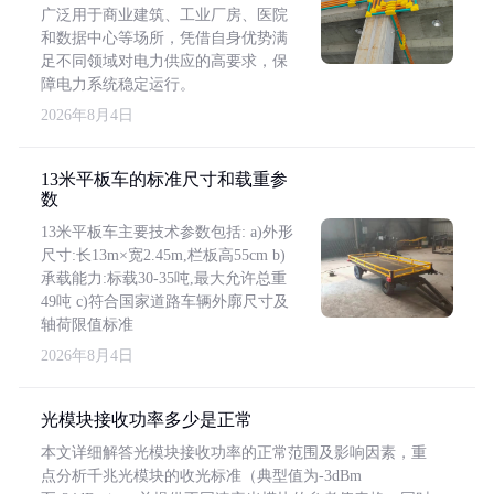
广泛用于商业建筑、工业厂房、医院
和数据中心等场所，凭借自身优势满
足不同领域对电力供应的高要求，保
障电力系统稳定运行。
2026年8月4日
13米平板车的标准尺寸和载重参
数
13米平板车主要技术参数包括: a)外形
尺寸:长13m×宽2.45m,栏板高55cm b)
承载能力:标载30-35吨,最大允许总重
49吨 c)符合国家道路车辆外廓尺寸及
轴荷限值标准
2026年8月4日
光模块接收功率多少是正常
本文详细解答光模块接收功率的正常范围及影响因素，重
点分析千兆光模块的收光标准（典型值为-3dBm