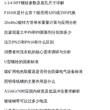
1-1/4 NPT螺纹参数及底孔尺寸详解
F1010E是什么管？能否用3205或3505代换
20x40x2镀锌方管单米重量计算与应用分析
抗渗混凝土中P6和P8膨胀剂分别加多少
法兰PN25和PN16有什么区别
消费者对洗衣机的核心需求调研与分析
U型螺栓的国家标准
煤矿用电热取暖器是否符合防爆电气设备标准
照明母线槽的主要作用是什么
A516Gr70对应国内材质及低温冲击要求解析
镀镍钢带可以过多少电流