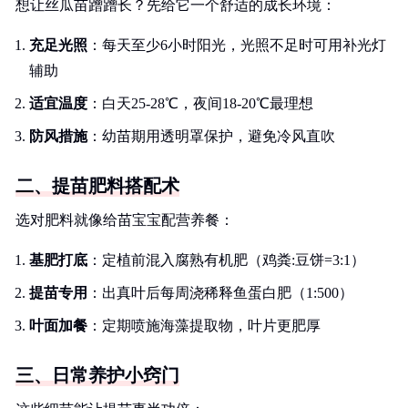
想让丝瓜苗蹭蹭长？先给它一个舒适的成长环境：
充足光照
：每天至少6小时阳光，光照不足时可用补光灯
辅助
适宜温度
：白天25-28℃，夜间18-20℃最理想
防风措施
：幼苗期用透明罩保护，避免冷风直吹
二、提苗肥料搭配术
选对肥料就像给苗宝宝配营养餐：
基肥打底
：定植前混入腐熟有机肥（鸡粪:豆饼=3:1）
提苗专用
：出真叶后每周浇稀释鱼蛋白肥（1:500）
叶面加餐
：定期喷施海藻提取物，叶片更肥厚
三、日常养护小窍门