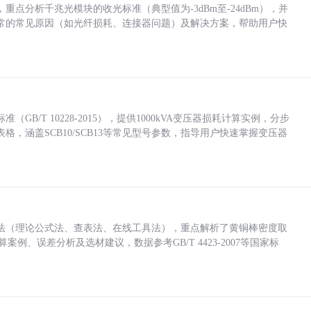
点分析千兆光模块的收光标准（典型值为-3dBm至-24dBm），并
常的常见原因（如光纤损耗、连接器问题）及解决方案，帮助用户快
/T 10228-2015），提供1000kVA变压器损耗计算实例，分步
，涵盖SCB10/SCB13等常见型号参数，指导用户快速掌握变压器
法（理论公式法、查表法、在线工具法），重点解析了黄铜棒密度取
计算案例、误差分析及选材建议，数据参考GB/T 4423-2007等国家标