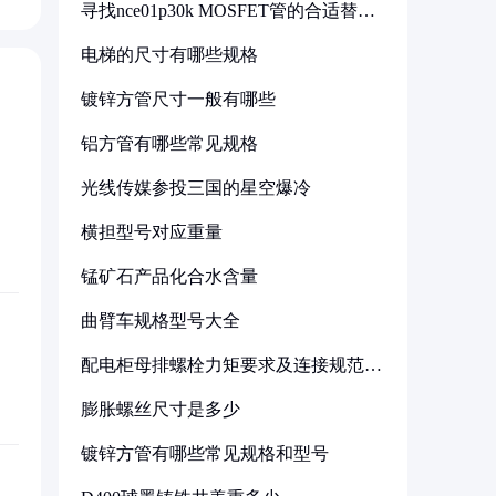
寻找nce01p30k MOSFET管的合适替代
型号
电梯的尺寸有哪些规格
镀锌方管尺寸一般有哪些
铝方管有哪些常见规格
光线传媒参投三国的星空爆冷
横担型号对应重量
锰矿石产品化合水含量
曲臂车规格型号大全
配电柜母排螺栓力矩要求及连接规范详
解
膨胀螺丝尺寸是多少
镀锌方管有哪些常见规格和型号