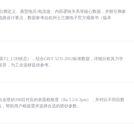
括各引脚定义、典型电压/电流值、内部逻辑关系等核心数据，并附引脚参
电路设计要点，数据参考自杭州士兰微电子官方规格书（版本
_1/2H状态），结合GB/T 5231-2012标准数据，详细分析其力学
差异，为工业选材提供参考。
砂200目对应的表面粗糙度（Ra 3.2-6.3μm），并对比不同目数
业实践，帮助用户根据需求选择合适的喷砂参数。