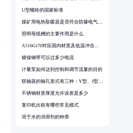
U型螺栓的国家标准
煤矿用电热取暖器是否符合防爆电气设
备标准
照明母线槽的主要作用是什么
A516Gr70对应国内材质及低温冲击要
求解析
镀镍钢带可以过多少电流
计量泵如何达到控制和调节流量的目的
联轴器的轴孔形式有三种：Y型、J型、
Z型
不锈钢材质厚度允许误差是多少
复印机出租有哪些常见模式
溶于水的润滑剂的种类