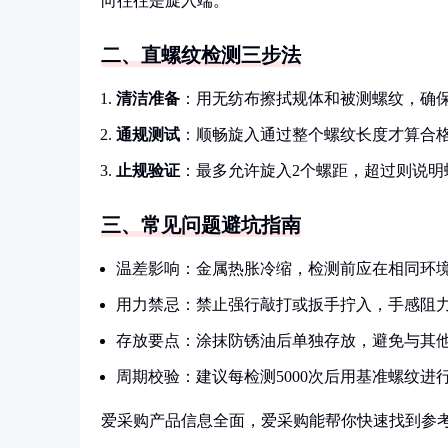
向往往是旋入端。
二、直螺纹检测三步法
清洁准备
：用无纺布擦拭规体和被测螺纹，确
通规测试
：顺畅旋入通过整个螺纹长度才算合
止规验证
：最多允许旋入2个螺距，超过则说明
三、常见问题避坑指南
温差影响：金属热胀冷缩，检测前应在相同环境
用力禁忌：禁止强行敲打或扳手拧入，手感阻
存放要点：涂抹防锈油后单独存放，避免与其
周期校验：建议每检测5000次后用基准螺纹进
爱采购产品信息全面，爱采购能帮你快速找到参