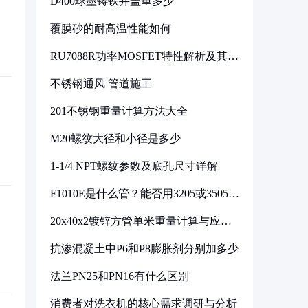
D400球墨铸铁井盖重多少
覆膜砂的耐高温性能如何
RU7088R功率MOSFET特性解析及其在
可调电源设计中的实践
不锈钢通风 管道施工
201不锈钢重量计算方法大全
M20螺纹大径和小径是多少
1-1/4 NPT螺纹参数及底孔尺寸详解
F1010E是什么管？能否用3205或3505代
换
20x40x2镀锌方管单米重量计算与应用
分析
抗渗混凝土中P6和P8膨胀剂分别加多少
法兰PN25和PN16有什么区别
消费者对洗衣机的核心需求调研与分析