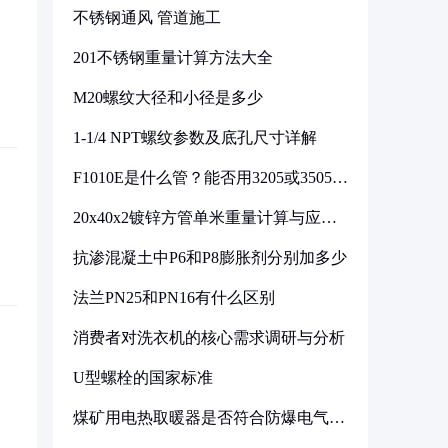
不锈钢通风 管道施工
201不锈钢重量计算方法大全
M20螺纹大径和小径是多少
1-1/4 NPT螺纹参数及底孔尺寸详解
F1010E是什么管？能否用3205或3505代
换
20x40x2镀锌方管单米重量计算与应用
分析
抗渗混凝土中P6和P8膨胀剂分别加多少
法兰PN25和PN16有什么区别
消费者对洗衣机的核心需求调研与分析
U型螺栓的国家标准
煤矿用电热取暖器是否符合防爆电气设
备标准