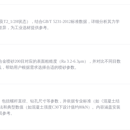
_1/2H状态），结合GB/T 5231-2012标准数据，详细分析其力学
差异，为工业选材提供参考。
砂200目对应的表面粗糙度（Ra 3.2-6.3μm），并对比不同目数
业实践，帮助用户根据需求选择合适的喷砂参数。
力，包括螺杆直径、钻孔尺寸等参数，并依据专业标准（如《混凝土结
方法和典型数值（如混凝土强度C30下设计值约80kN）。内容涵盖安装
员参考。