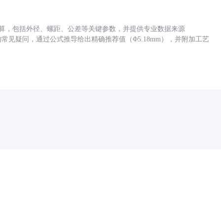
底孔计算，包括外径、螺距、公差等关键参数，并提供专业数据来源
孔尺寸的常见疑问，通过公式推导给出精确推荐值（Φ5.18mm），并附加工艺
药品医疗器械网络信息服务备案(京)网药械信息备字（2021）第00159号
京ICP证030173号
京公网安备11000002000001号