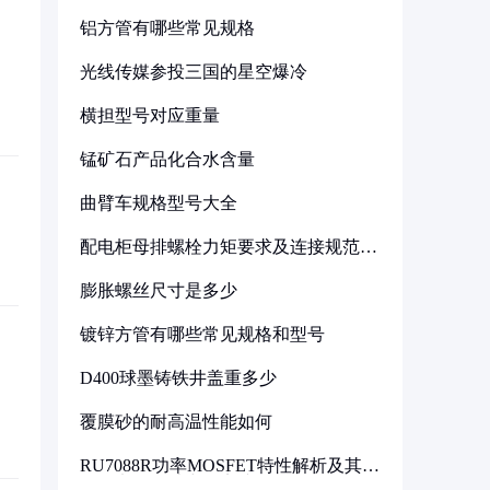
铝方管有哪些常见规格
光线传媒参投三国的星空爆冷
横担型号对应重量
锰矿石产品化合水含量
曲臂车规格型号大全
配电柜母排螺栓力矩要求及连接规范详
解
膨胀螺丝尺寸是多少
镀锌方管有哪些常见规格和型号
D400球墨铸铁井盖重多少
覆膜砂的耐高温性能如何
RU7088R功率MOSFET特性解析及其在
可调电源设计中的实践