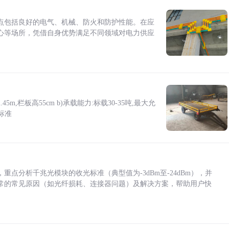
点包括良好的电气、机械、防火和防护性能。在应
心等场所，凭借自身优势满足不同领域对电力供应
5m,栏板高55cm b)承载能力:标载30-35吨,最大允
标准
点分析千兆光模块的收光标准（典型值为-3dBm至-24dBm），并
常的常见原因（如光纤损耗、连接器问题）及解决方案，帮助用户快