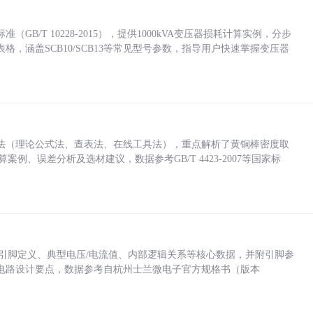
/T 10228-2015），提供1000kVA变压器损耗计算实例，分步
，涵盖SCB10/SCB13等常见型号参数，指导用户快速掌握变压器
法（理论公式法、查表法、在线工具法），重点解析了黄铜棒密度取
计算案例、误差分析及选材建议，数据参考GB/T 4423-2007等国家标
括各引脚定义、典型电压/电流值、内部逻辑关系等核心数据，并附引脚参
电路设计要点，数据参考自杭州士兰微电子官方规格书（版本