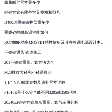
膨胀螺丝尺寸是多少
镀锌方管有哪些常见规格和型号
D400球墨铸铁井盖重多少
覆膜砂的耐高温性能如何
RU7088R功率MOSFET特性解析及其在可调电源设计中的
实践
不锈钢通风 管道施工
201不锈钢重量计算方法大全
M20螺纹大径和小径是多少
1-1/4 NPT螺纹参数及底孔尺寸详解
F1010E是什么管？能否用3205或3505代换
20x40x2镀锌方管单米重量计算与应用分析