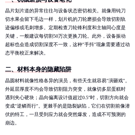
晶片划片道的异常往往与设备状态密切相关。就像用钝刀
切水果会留下毛边一样，划片机的刀轮磨损会导致切割轨
迹偏移或毛刺增多。定期检查刀轮锋利度和主轴同心度是
关键，一般建议每切割50万次更换刀轮。此外，设备振动
超标也会造成切割深度不一致，这种"手抖"现象需要通过动
态平衡校正来解决。
二、材料本身的隐藏陷阱
晶圆材料就像性格各异的演员，有些天生就容易"演砸戏"。
外延层厚度不均会导致切割阻力突变，就像切多层蛋糕时
遇到夹心硬块；晶向偏离设计值超过0.5°时，切割方向就会
变成"逆鳞而行"。更棘手的是隐裂缺陷，它们在切割前像潜
伏的特工，一旦受到应力就会突然爆发，造成不可预测的
崩边。