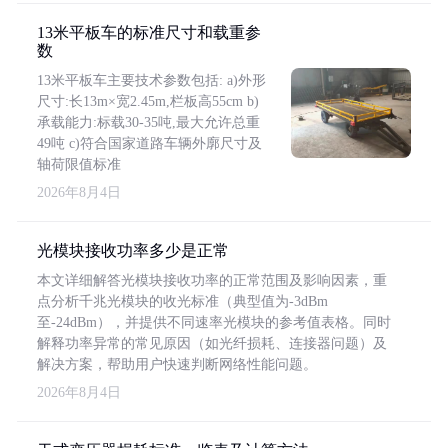
13米平板车的标准尺寸和载重参
数
13米平板车主要技术参数包括: a)外形
尺寸:长13m×宽2.45m,栏板高55cm b)
承载能力:标载30-35吨,最大允许总重
49吨 c)符合国家道路车辆外廓尺寸及
轴荷限值标准
2026年8月4日
光模块接收功率多少是正常
本文详细解答光模块接收功率的正常范围及影响因素，重
点分析千兆光模块的收光标准（典型值为-3dBm
至-24dBm），并提供不同速率光模块的参考值表格。同时
解释功率异常的常见原因（如光纤损耗、连接器问题）及
解决方案，帮助用户快速判断网络性能问题。
2026年8月4日