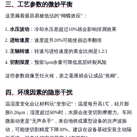
三、工艺参数的微妙平衡
这里藏着最容易被低估的"蝴蝶效应"：
水压波动
：冷却水压差超过10%就会影响排屑效果
进给速度
：速度提升20%可能使崩边率翻倍
主轴转速
：转速与进给速度的黄金比例是1.2:1
切割深度
：预留5μm余量可降低底层碎裂风险
这些参数就像烹饪火候，差之毫厘就会让成品"焦糊"。
四、环境因素的隐形干扰
温湿度变化会让材料玩"变形记"：温度每升高1℃，硅片膨
胀0.26μm；湿度超过60%时，水膜会改变切割摩擦力。车间
微振动更是"无声杀手"，来自地铁或重型设备的次声波振
动，可能使切割精度下降30%。建议在设备基础安装主动隔