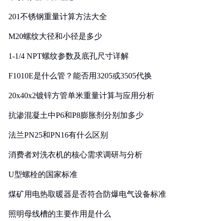
201不锈钢重量计算方法大全
M20螺纹大径和小径是多少
1-1/4 NPT螺纹参数及底孔尺寸详解
F1010E是什么管？能否用3205或3505代换
20x40x2镀锌方管单米重量计算与应用分析
抗渗混凝土中P6和P8膨胀剂分别加多少
法兰PN25和PN16有什么区别
消费者对洗衣机的核心需求调研与分析
U型螺栓的国家标准
煤矿用电热取暖器是否符合防爆电气设备标准
照明母线槽的主要作用是什么