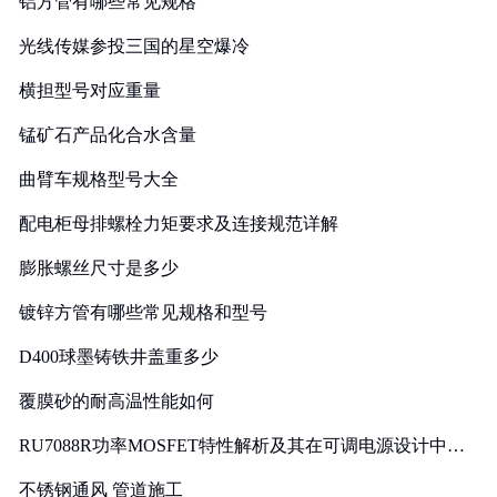
铝方管有哪些常见规格
光线传媒参投三国的星空爆冷
横担型号对应重量
锰矿石产品化合水含量
曲臂车规格型号大全
配电柜母排螺栓力矩要求及连接规范详解
膨胀螺丝尺寸是多少
镀锌方管有哪些常见规格和型号
D400球墨铸铁井盖重多少
覆膜砂的耐高温性能如何
RU7088R功率MOSFET特性解析及其在可调电源设计中的
实践
不锈钢通风 管道施工