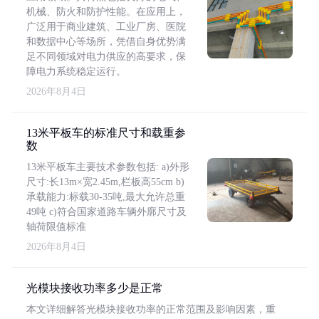
机械、防火和防护性能。在应用上，
广泛用于商业建筑、工业厂房、医院
和数据中心等场所，凭借自身优势满
足不同领域对电力供应的高要求，保
障电力系统稳定运行。
2026年8月4日
13米平板车的标准尺寸和载重参
数
13米平板车主要技术参数包括: a)外形
尺寸:长13m×宽2.45m,栏板高55cm b)
承载能力:标载30-35吨,最大允许总重
49吨 c)符合国家道路车辆外廓尺寸及
轴荷限值标准
2026年8月4日
光模块接收功率多少是正常
本文详细解答光模块接收功率的正常范围及影响因素，重