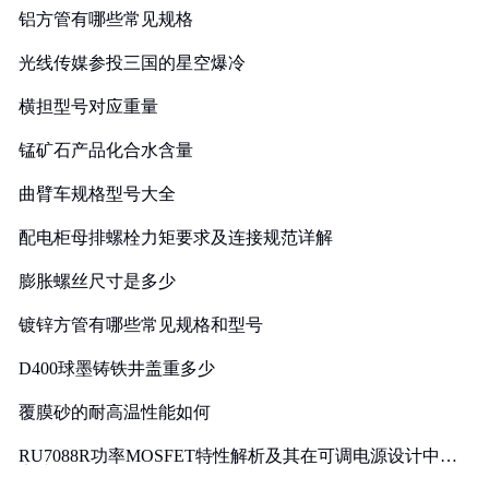
铝方管有哪些常见规格
光线传媒参投三国的星空爆冷
横担型号对应重量
锰矿石产品化合水含量
曲臂车规格型号大全
配电柜母排螺栓力矩要求及连接规范详解
膨胀螺丝尺寸是多少
镀锌方管有哪些常见规格和型号
D400球墨铸铁井盖重多少
覆膜砂的耐高温性能如何
RU7088R功率MOSFET特性解析及其在可调电源设计中的
实践