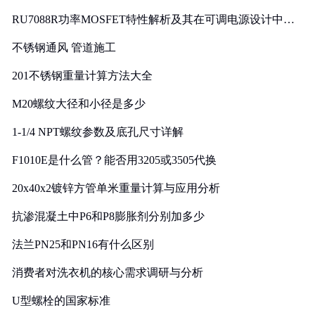
RU7088R功率MOSFET特性解析及其在可调电源设计中的
实践
不锈钢通风 管道施工
201不锈钢重量计算方法大全
M20螺纹大径和小径是多少
1-1/4 NPT螺纹参数及底孔尺寸详解
F1010E是什么管？能否用3205或3505代换
20x40x2镀锌方管单米重量计算与应用分析
抗渗混凝土中P6和P8膨胀剂分别加多少
法兰PN25和PN16有什么区别
消费者对洗衣机的核心需求调研与分析
U型螺栓的国家标准