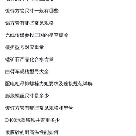
镀锌方管尺寸一般有哪些
铝方管有哪些常见规格
光线传媒参投三国的星空爆冷
横担型号对应重量
锰矿石产品化合水含量
曲臂车规格型号大全
配电柜母排螺栓力矩要求及连接规范详解
膨胀螺丝尺寸是多少
镀锌方管有哪些常见规格和型号
D400球墨铸铁井盖重多少
覆膜砂的耐高温性能如何