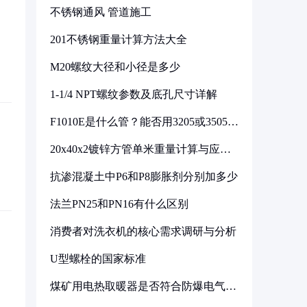
不锈钢通风 管道施工
201不锈钢重量计算方法大全
M20螺纹大径和小径是多少
1-1/4 NPT螺纹参数及底孔尺寸详解
F1010E是什么管？能否用3205或3505代
换
20x40x2镀锌方管单米重量计算与应用
分析
抗渗混凝土中P6和P8膨胀剂分别加多少
法兰PN25和PN16有什么区别
消费者对洗衣机的核心需求调研与分析
U型螺栓的国家标准
煤矿用电热取暖器是否符合防爆电气设
备标准