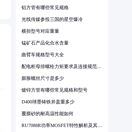
铝方管有哪些常见规格
光线传媒参投三国的星空爆冷
横担型号对应重量
锰矿石产品化合水含量
曲臂车规格型号大全
配电柜母排螺栓力矩要求及连接规范详
解
膨胀螺丝尺寸是多少
镀锌方管有哪些常见规格和型号
D400球墨铸铁井盖重多少
覆膜砂的耐高温性能如何
RU7088R功率MOSFET特性解析及其在
可调电源设计中的实践