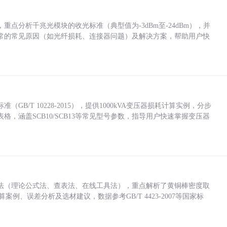
点分析千兆光模块的收光标准（典型值为-3dBm至-24dBm），并
常的常见原因（如光纤损耗、连接器问题）及解决方案，帮助用户快
/T 10228-2015），提供1000kVA变压器损耗计算实例，分步
，涵盖SCB10/SCB13等常见型号参数，指导用户快速掌握变压器
法（理论公式法、查表法、在线工具法），重点解析了黄铜棒密度取
计算案例、误差分析及选材建议，数据参考GB/T 4423-2007等国家标