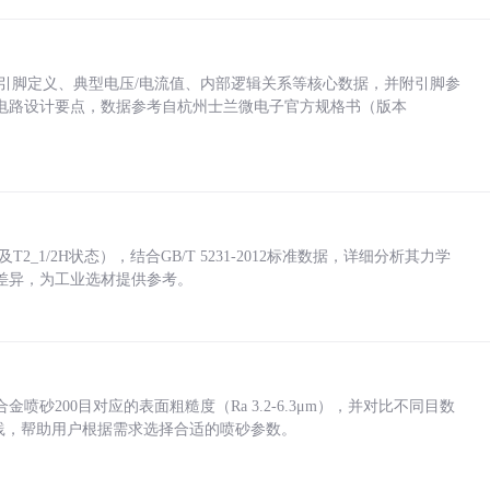
括各引脚定义、典型电压/电流值、内部逻辑关系等核心数据，并附引脚参
电路设计要点，数据参考自杭州士兰微电子官方规格书（版本
_1/2H状态），结合GB/T 5231-2012标准数据，详细分析其力学
差异，为工业选材提供参考。
砂200目对应的表面粗糙度（Ra 3.2-6.3μm），并对比不同目数
业实践，帮助用户根据需求选择合适的喷砂参数。